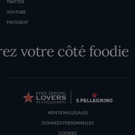
TWITTER
YOUTUBE
PINTEREST
z votre côté foodie
Terms and Conditions
MENTIONS LÉGALES
DONNÉES PERSONNELLES
COOKIES