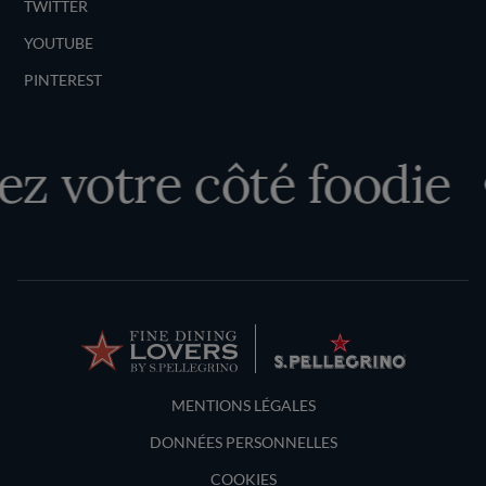
TWITTER
YOUTUBE
PINTEREST
z votre côté foodie
Terms and Conditions
MENTIONS LÉGALES
DONNÉES PERSONNELLES
COOKIES