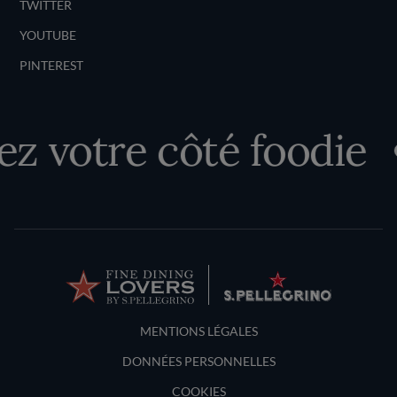
TWITTER
YOUTUBE
PINTEREST
z votre côté foodie
Terms and Conditions
MENTIONS LÉGALES
DONNÉES PERSONNELLES
COOKIES