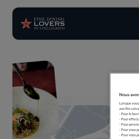
News et tendan
Recettes
Conseils et ast
Séries
Nous avon
Lorsque vous 
aux fins suiva
- Pour le bon
- Pour effect
- Pour person
- Pour vous p
- Pour vous p