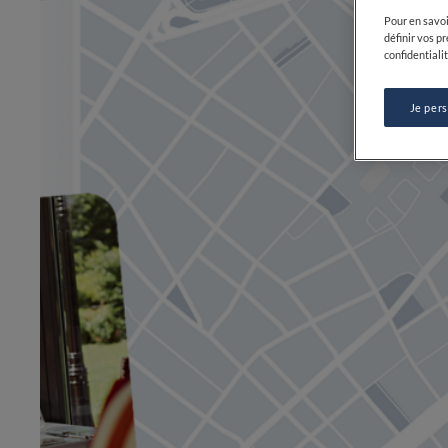
Pour en savoi
définir vos p
confidentialit
Je per