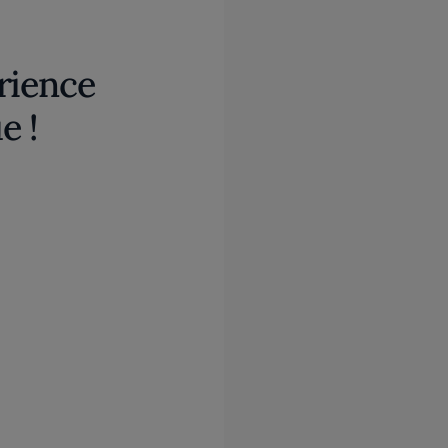
rience
e !