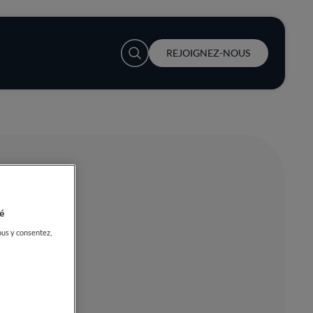
User account menu
REJOIGNEZ-NOUS
é
ous y consentez,