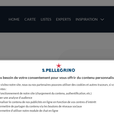
ces
Main navigation
HOME
CARTE
LISTES
EXPERTS
INSPIRATION
Aller au contenu principal
uces
s besoin de votre consentement pour vous offrir du contenu personnalis
visitez notre site, nous ou nos partenaires pouvons utiliser des cookies et autres traceurs, si v
ntes :
 fonctionnement de notre site (chargement du contenu, authentification, etc.)
uer une analyse d'audience
naliser le contenu de nos publicités en ligne en fonction de vos centres d'intérêt
ermettre de partager du contenu via les boutons de réseaux sociaux
ermettre d'utiliser notre module de chat en ligne