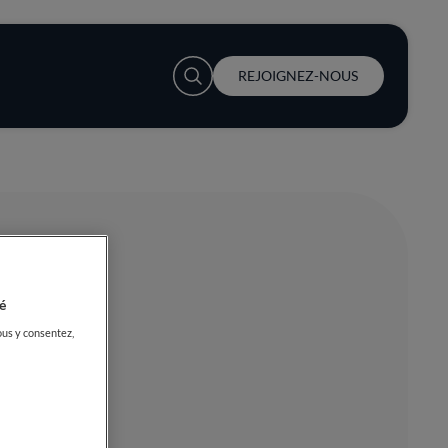
User account menu
REJOIGNEZ-NOUS
é
ous y consentez,