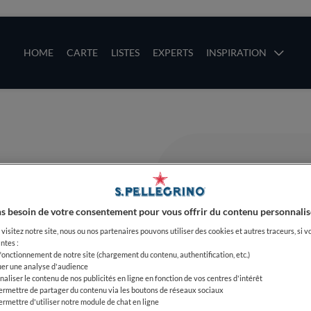
ces
Main navigation
HOME
CARTE
LISTES
EXPERTS
INSPIRATION
Aller au contenu principal
uces
s besoin de votre consentement pour vous offrir du contenu personnalis
visitez notre site, nous ou nos partenaires pouvons utiliser des cookies et autres traceurs, si v
ntes :
 fonctionnement de notre site (chargement du contenu, authentification, etc.)
uer une analyse d'audience
naliser le contenu de nos publicités en ligne en fonction de vos centres d'intérêt
ermettre de partager du contenu via les boutons de réseaux sociaux
ermettre d'utiliser notre module de chat en ligne