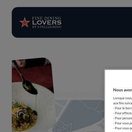
News et tendan
Recettes
Conseils et ast
Séries
Nous avon
Lorsque vous 
aux fins suiva
- Pour le bon
- Pour effect
- Pour person
- Pour vous p
- Pour vous p