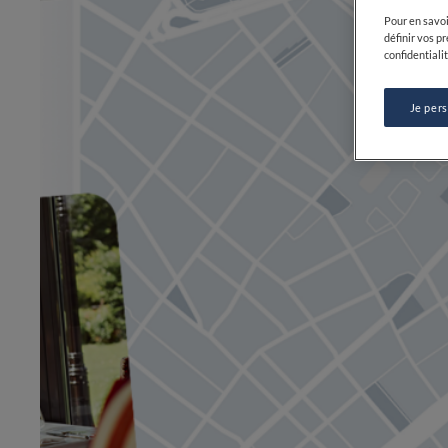
Pour en savoi
définir vos p
confidentialit
Je per