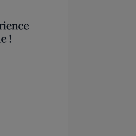
rience
e !