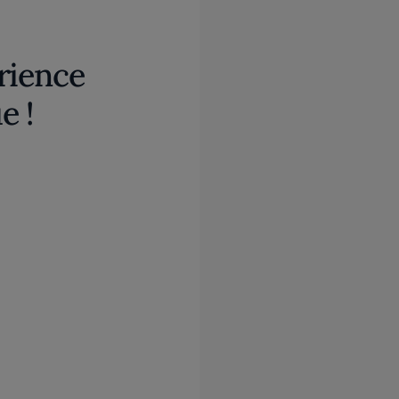
rience
e !