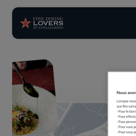
News et tendan
Recettes
Conseils et ast
Séries
Nous avon
Lorsque vous 
aux fins suiva
- Pour le bon
- Pour effect
- Pour person
- Pour vous p
- Pour vous p