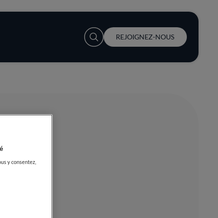
User account menu
REJOIGNEZ-NOUS
é
ous y consentez,