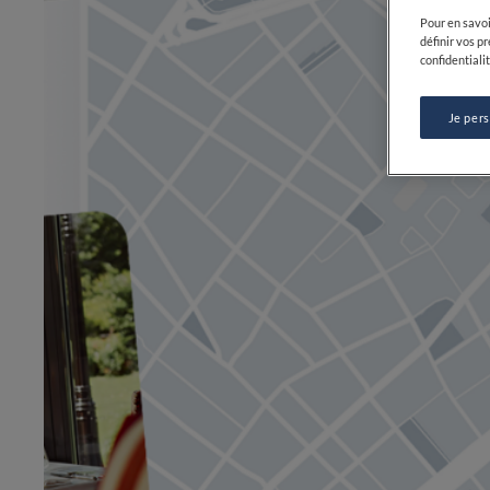
Pour en savoi
définir vos p
confidentialit
Je per