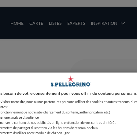
ces
Main navigation
HOME
CARTE
LISTES
EXPERTS
INSPIRATION
Aller au contenu principal
uces
s besoin de votre consentement pour vous offrir du contenu personnalis
visitez notre site, nous ou nos partenaires pouvons utiliser des cookies et autres traceurs, si v
ntes :
 fonctionnement de notre site (chargement du contenu, authentification, etc.)
uer une analyse d'audience
naliser le contenu de nos publicités en ligne en fonction de vos centres d'intérêt
ermettre de partager du contenu via les boutons de réseaux sociaux
ermettre d'utiliser notre module de chat en ligne