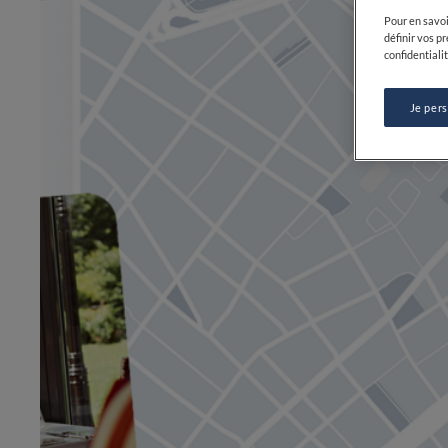
Pour en savoi
définir vos p
confidentialit
Je per