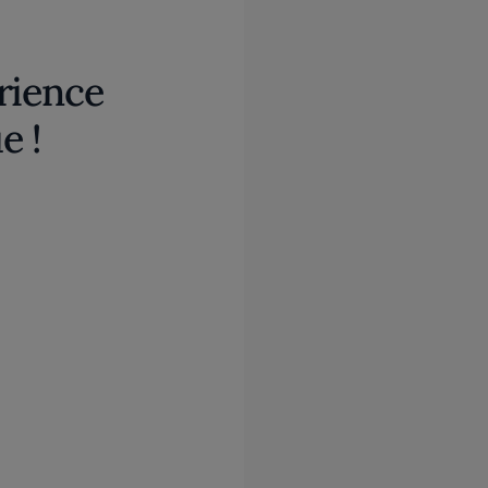
rience
e !