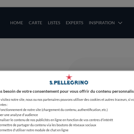
ces
Main navigation
HOME
CARTE
LISTES
EXPERTS
INSPIRATION
Aller au contenu principal
uces
s besoin de votre consentement pour vous offrir du contenu personnalis
visitez notre site, nous ou nos partenaires pouvons utiliser des cookies et autres traceurs, si v
ntes :
 fonctionnement de notre site (chargement du contenu, authentification, etc.)
uer une analyse d'audience
naliser le contenu de nos publicités en ligne en fonction de vos centres d'intérêt
ermettre de partager du contenu via les boutons de réseaux sociaux
ermettre d'utiliser notre module de chat en ligne