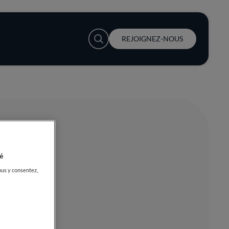
User account menu
REJOIGNEZ-NOUS
é
ous y consentez,