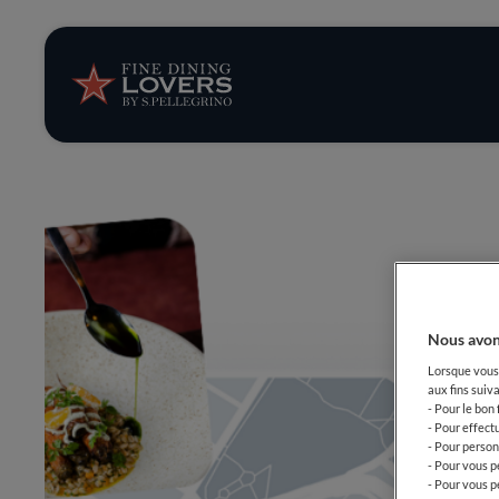
News et tendan
Recettes
Conseils et ast
Séries
Nous avon
Lorsque vous 
aux fins suiva
- Pour le bon
- Pour effect
- Pour person
- Pour vous p
- Pour vous p