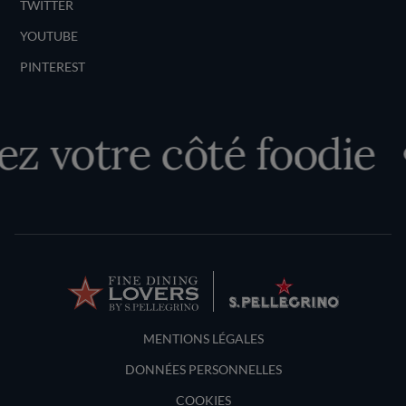
TWITTER
YOUTUBE
PINTEREST
z votre côté foodie
Terms and Conditions
MENTIONS LÉGALES
DONNÉES PERSONNELLES
COOKIES