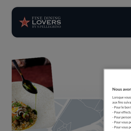
News et tendan
Recettes
Conseils et ast
Séries
Nous avon
Lorsque vous 
aux fins suiva
- Pour le bon
- Pour effect
- Pour person
- Pour vous p
- Pour vous p