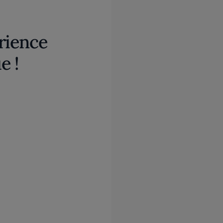
rience
e !