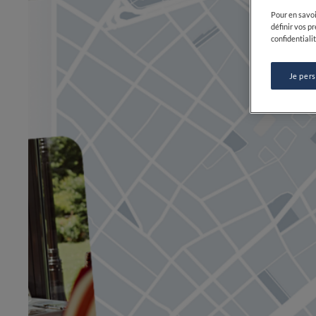
Pour en savoi
définir vos p
confidentialit
Je per