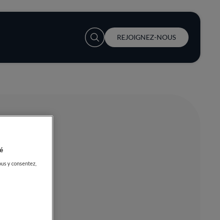
User account menu
REJOIGNEZ-NOUS
é
ous y consentez,