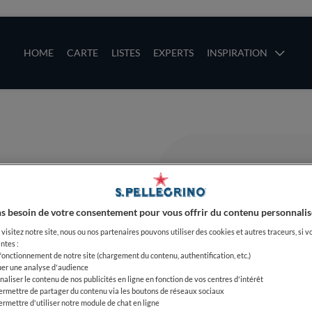
ces
Main navigation
HOME
CARTE
LISTES
EXPERTS
INSPIRATION
Aller au contenu principal
uces
s besoin de votre consentement pour vous offrir du contenu personnalis
visitez notre site, nous ou nos partenaires pouvons utiliser des cookies et autres traceurs, si v
ntes :
 fonctionnement de notre site (chargement du contenu, authentification, etc.)
uer une analyse d'audience
naliser le contenu de nos publicités en ligne en fonction de vos centres d'intérêt
ermettre de partager du contenu via les boutons de réseaux sociaux
ermettre d'utiliser notre module de chat en ligne