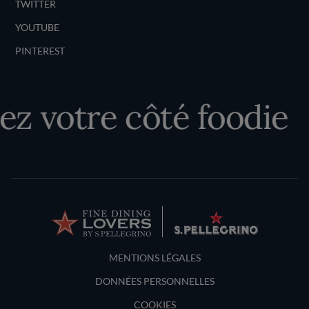
TWITTER
YOUTUBE
PINTEREST
z votre côté foodie
Terms and Conditions
MENTIONS LÉGALES
DONNÉES PERSONNELLES
COOKIES