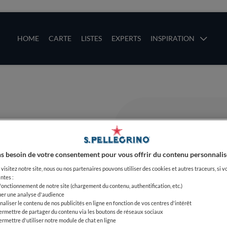
ces
Main navigation
HOME
CARTE
LISTES
EXPERTS
INSPIRATION
Aller au contenu principal
uces
s besoin de votre consentement pour vous offrir du contenu personnalis
visitez notre site, nous ou nos partenaires pouvons utiliser des cookies et autres traceurs, si v
ntes :
 fonctionnement de notre site (chargement du contenu, authentification, etc.)
uer une analyse d'audience
naliser le contenu de nos publicités en ligne en fonction de vos centres d'intérêt
ermettre de partager du contenu via les boutons de réseaux sociaux
ermettre d'utiliser notre module de chat en ligne