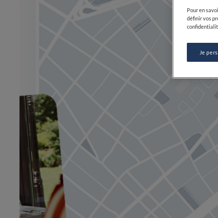
Pour en savoi
définir vos p
confidentialit
Je per