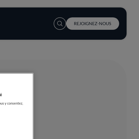
User account menu
REJOIGNEZ-NOUS
é
ous y consentez,