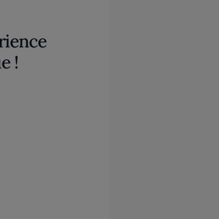
rience
e !