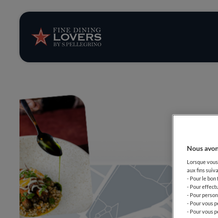
News et tendan
Recettes
Conseils et ast
Séries
Nous avon
Lorsque vous 
aux fins suiva
- Pour le bon
- Pour effect
- Pour person
- Pour vous p
- Pour vous p