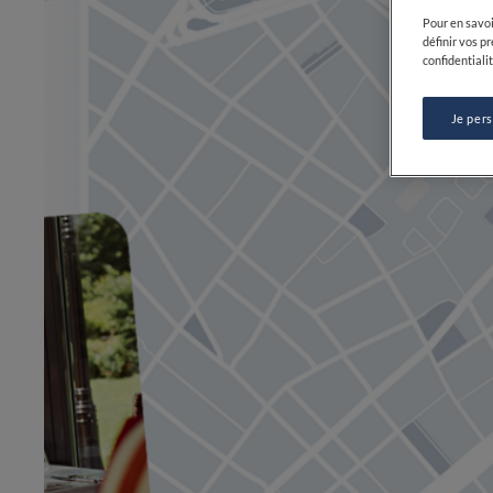
Pour en savoi
définir vos p
confidentialit
Je per