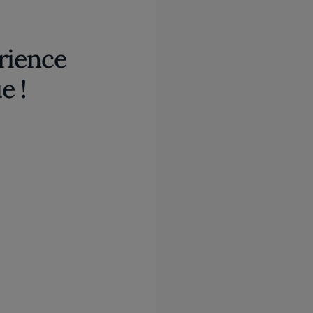
rience
e !