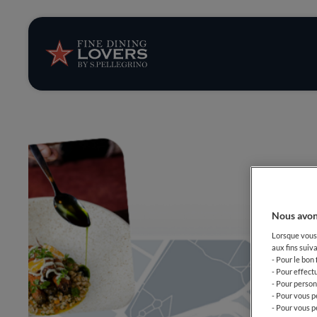
News et tendan
Recettes
Conseils et ast
Séries
Nous avon
Lorsque vous 
aux fins suiva
- Pour le bon
- Pour effect
- Pour person
- Pour vous p
- Pour vous p