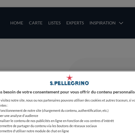
ces
Main navigation
HOME
CARTE
LISTES
EXPERTS
INSPIRATION
Aller au contenu principal
uces
s besoin de votre consentement pour vous offrir du contenu personnalis
visitez notre site, nous ou nos partenaires pouvons utiliser des cookies et autres traceurs, si v
ntes :
 fonctionnement de notre site (chargement du contenu, authentification, etc.)
uer une analyse d'audience
naliser le contenu de nos publicités en ligne en fonction de vos centres d'intérêt
ermettre de partager du contenu via les boutons de réseaux sociaux
ermettre d'utiliser notre module de chat en ligne