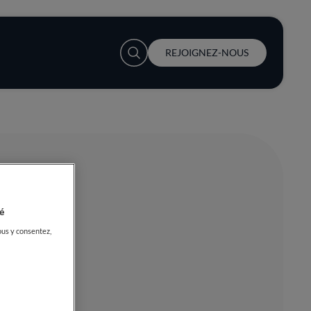
User account menu
REJOIGNEZ-NOUS
é
ous y consentez,