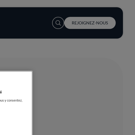
User account menu
REJOIGNEZ-NOUS
é
ous y consentez,