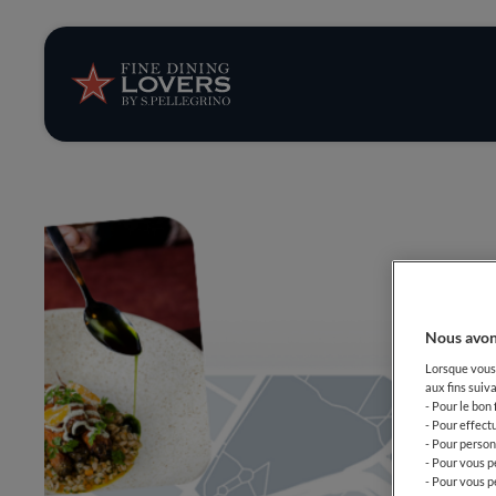
News et tendan
Recettes
Conseils et ast
Séries
Nous avon
Lorsque vous 
aux fins suiva
- Pour le bon
- Pour effect
- Pour person
- Pour vous p
- Pour vous p