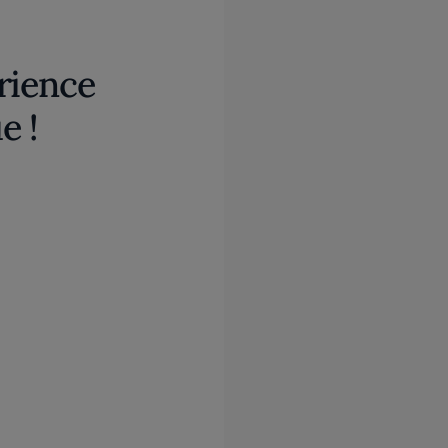
rience
e !