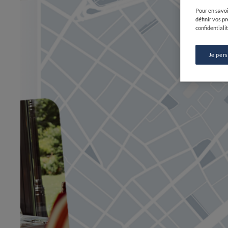
Pour en savoi
définir vos p
confidentialit
Je per