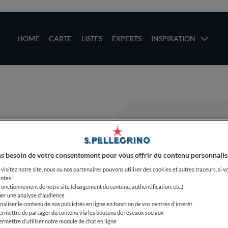
ces
Main navigation
HOME
CARTE
LISTES
EXPERTS
INSPIRATION
Aller au contenu principal
uces
s besoin de votre consentement pour vous offrir du contenu personnalis
visitez notre site, nous ou nos partenaires pouvons utiliser des cookies et autres traceurs, si v
ntes :
 fonctionnement de notre site (chargement du contenu, authentification, etc.)
uer une analyse d'audience
naliser le contenu de nos publicités en ligne en fonction de vos centres d'intérêt
ermettre de partager du contenu via les boutons de réseaux sociaux
ermettre d'utiliser notre module de chat en ligne