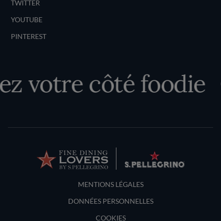
TWITTER
YOUTUBE
PINTEREST
z votre côté foodie
Terms and Conditions
MENTIONS LÉGALES
DONNÉES PERSONNELLES
COOKIES