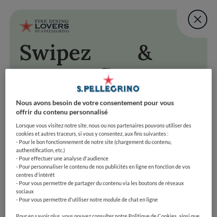
Fine Dining Lovers Tas
User account m
Ajouter une note
Swipez
&
Aller au contenu principal
RETOUR EN HAUT DE PAGE
Fine Dining Lovers Tas
Savourez
Ajouter une note
& Savourez
Swipez à droite pour accepter cette suggestion, à
gauche pour passer à la prochaine. Préparez-vous à
Nous avons besoin de votre consentement pour vous
swiper vers le bonheur gastronomique !
offrir du contenu personnalisé
Swipez à droite pour accepter cette suggestion, à gauche po
Fine Dining Lovers Taste Match
Accueil
Lorsque vous visitez notre site, nous ou nos partenaires pouvons utiliser des
COMMENCER
cookies et autres traceurs, si vous y consentez, aux fins suivantes :
Découvrez votre
- Pour le bon fonctionnement de notre site (chargement du contenu,
authentification, etc.)
côté foodie
- Pour effectuer une analyse d'audience
- Pour personnaliser le contenu de nos publicités en ligne en fonction de vos
centres d'intérêt
- Pour vous permettre de partager du contenu via les boutons de réseaux
REJOIGNEZ-NOUS
sociaux
- Pour vous permettre d'utiliser notre module de chat en ligne
EXPLOREZ PAR
Pour en savoir plus, vous pouvez consulter notre Politique de Cookies, ainsi que