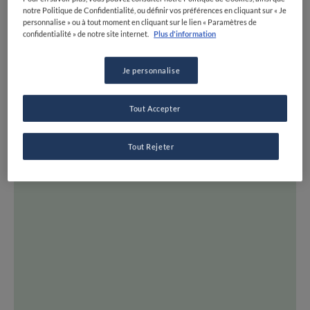
CARTE
notre Politique de Confidentialité, ou définir vos préférences en cliquant sur « Je
personnalise » ou à tout moment en cliquant sur le lien « Paramètres de
LISTES
confidentialité » de notre site internet.
Plus d'information
EXPERTS
Je personnalise
DESTINATIONS
TOUTES LES ADRESSES
INSPIRATION
Tout Accepter
NEWS ET TENDANCES
Tout Rejeter
RECETTES
SÉRIES
CONSEILS ET ASTUCES
TOUS LES SUJETS
FINE DINING LOVERS
QUI SOMMES-NOUS ?
REJOIGNEZ FDL
SUIVEZ-NOUS SUR