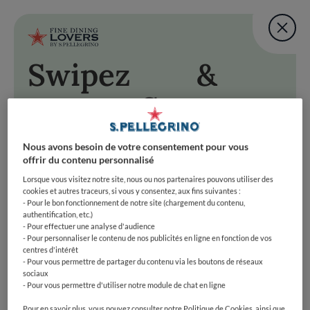
Fine Dining Lovers Tas
User account m
Ajouter une note
Swipez
&
Aller au contenu principal
RETOUR EN HAUT DE PAGE
Fine Dining Lovers Tas
Savourez
Ajouter une note
& Savourez
Swipez à droite pour accepter cette suggestion, à
gauche pour passer à la prochaine. Préparez-vous à
Nous avons besoin de votre consentement pour vous
swiper vers le bonheur gastronomique !
offrir du contenu personnalisé
Swipez à droite pour accepter cette suggestion, à gauche po
Fine Dining Lovers Taste Match
Accueil
Lorsque vous visitez notre site, nous ou nos partenaires pouvons utiliser des
COMMENCER
cookies et autres traceurs, si vous y consentez, aux fins suivantes :
Découvrez votre
- Pour le bon fonctionnement de notre site (chargement du contenu,
authentification, etc.)
côté foodie
- Pour effectuer une analyse d'audience
- Pour personnaliser le contenu de nos publicités en ligne en fonction de vos
centres d'intérêt
- Pour vous permettre de partager du contenu via les boutons de réseaux
REJOIGNEZ-NOUS
sociaux
- Pour vous permettre d'utiliser notre module de chat en ligne
EXPLOREZ PAR
Pour en savoir plus, vous pouvez consulter notre Politique de Cookies, ainsi que