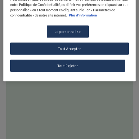
CARTE
notre Politique de Confidentialité, ou définir vos préférences en cliquant sur « Je
personnalise » ou à tout moment en cliquant sur le lien « Paramètres de
LISTES
confidentialité » de notre site internet.
Plus d'information
EXPERTS
Je personnalise
DESTINATIONS
TOUTES LES ADRESSES
INSPIRATION
Tout Accepter
NEWS ET TENDANCES
Tout Rejeter
RECETTES
SÉRIES
CONSEILS ET ASTUCES
TOUS LES SUJETS
FINE DINING LOVERS
QUI SOMMES-NOUS ?
REJOIGNEZ FDL
SUIVEZ-NOUS SUR