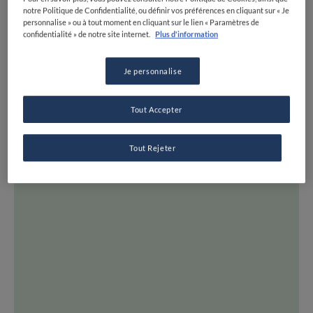
CARTE
notre Politique de Confidentialité, ou définir vos préférences en cliquant sur « Je
personnalise » ou à tout moment en cliquant sur le lien « Paramètres de
LISTES
confidentialité » de notre site internet.
Plus d'information
EXPERTS
Je personnalise
DESTINATIONS
TOUTES LES ADRESSES
INSPIRATION
Tout Accepter
NEWS ET TENDANCES
Tout Rejeter
RECETTES
SÉRIES
CONSEILS ET ASTUCES
TOUS LES SUJETS
FINE DINING LOVERS
QUI SOMMES-NOUS ?
REJOIGNEZ FDL
SUIVEZ-NOUS SUR