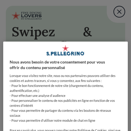
Fine Dining Lovers Tas
User account m
Ajouter une note
Swipez
&
Aller au contenu principal
RETOUR EN HAUT DE PAGE
Fine Dining Lovers Tas
Savourez
Ajouter une note
& Savourez
Swipez à droite pour accepter cette suggestion, à
gauche pour passer à la prochaine. Préparez-vous à
Nous avons besoin de votre consentement pour vous
swiper vers le bonheur gastronomique !
offrir du contenu personnalisé
Swipez à droite pour accepter cette suggestion, à gauche po
Fine Dining Lovers Taste Match
Accueil
Lorsque vous visitez notre site, nous ou nos partenaires pouvons utiliser des
COMMENCER
cookies et autres traceurs, si vous y consentez, aux fins suivantes :
Découvrez votre
- Pour le bon fonctionnement de notre site (chargement du contenu,
authentification, etc.)
côté foodie
- Pour effectuer une analyse d'audience
- Pour personnaliser le contenu de nos publicités en ligne en fonction de vos
centres d'intérêt
- Pour vous permettre de partager du contenu via les boutons de réseaux
REJOIGNEZ-NOUS
sociaux
- Pour vous permettre d'utiliser notre module de chat en ligne
EXPLOREZ PAR
Pour en savoir plus, vous pouvez consulter notre Politique de Cookies, ainsi que