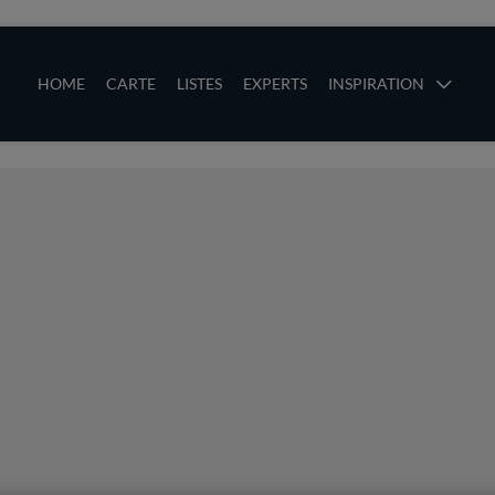
ces
Main navigation
HOME
CARTE
LISTES
EXPERTS
INSPIRATION
Aller au contenu principal
uces