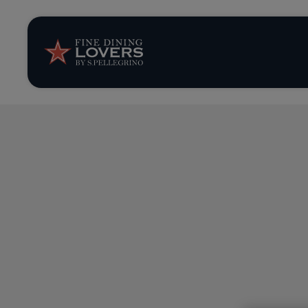
News et tendan
Recettes
Conseils et ast
Séries