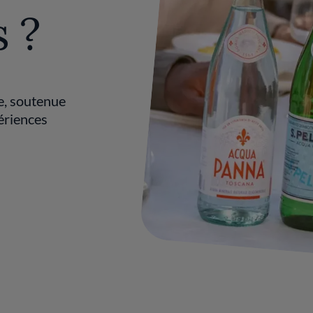
 ?
e, soutenue
ériences