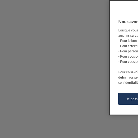
Nous avon
Lorsque vous 
aux fins suiva
- Pour le bon
- Pour effect
- Pour person
- Pour vous p
- Pour vous p
Pour en savoi
définir vos p
confidentialit
Je per