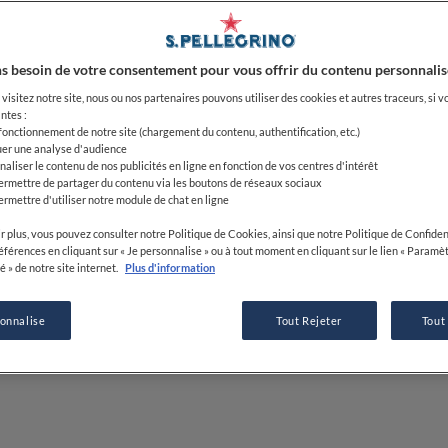
s besoin de votre consentement pour vous offrir du contenu personnalis
visitez notre site, nous ou nos partenaires pouvons utiliser des cookies et autres traceurs, si v
ntes :
 fonctionnement de notre site (chargement du contenu, authentification, etc.)
uer une analyse d'audience
naliser le contenu de nos publicités en ligne en fonction de vos centres d'intérêt
ermettre de partager du contenu via les boutons de réseaux sociaux
ermettre d'utiliser notre module de chat en ligne
r plus, vous pouvez consulter notre Politique de Cookies, ainsi que notre Politique de Confident
références en cliquant sur « Je personnalise » ou à tout moment en cliquant sur le lien « Paramè
é » de notre site internet.
Plus d'information
sonnalise
Tout Rejeter
Tout