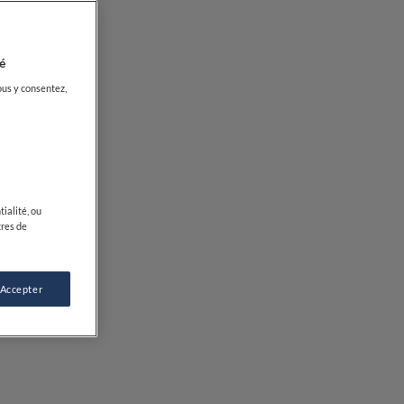
é
ous y consentez,
ialité, ou
tres de
 Accepter