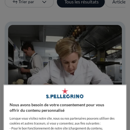
Tous les résultats
Articles
Trier par
Le plus récent
Nous avons besoin de votre consentement pour vous
offrir du contenu personnalisé
Lorsque vous visitez notre site, nous ou nos partenaires pouvons utiliser des
cookies et autres traceurs, si vous y consentez, aux fins suivantes :
Hélène Darroze : La Gastronomie au Féminin
- Pour le bon fonctionnement de notre site (chargement du contenu,