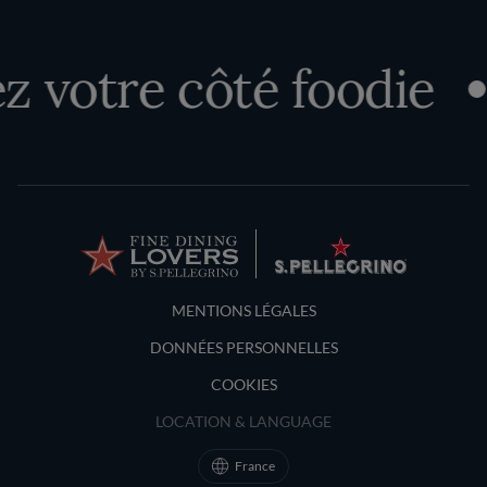
 votre côté foodie
Terms and Conditions
MENTIONS LÉGALES
DONNÉES PERSONNELLES
COOKIES
LOCATION & LANGUAGE
France