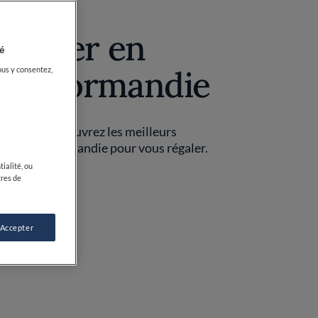
éserver en
é
 et Normandie
ous y consentez,
 de mer, découvrez les meilleurs
 et de la Normandie pour vous régaler.
ialité, ou
tres de
R LA CARTE
 Accepter