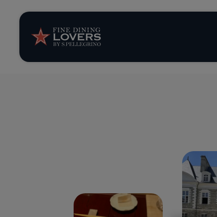
News et tendan
Recettes
Conseils et ast
Séries