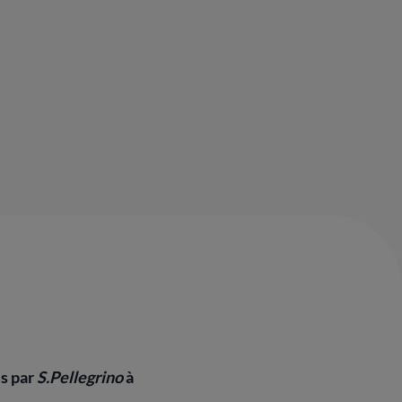
es par
S.Pellegrino
à