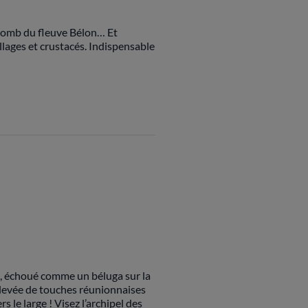
plomb du fleuve Bélon… Et
illages et crustacés. Indispensable
a, échoué comme un béluga sur la
relevée de touches réunionnaises
s le large ! Visez l’archipel des