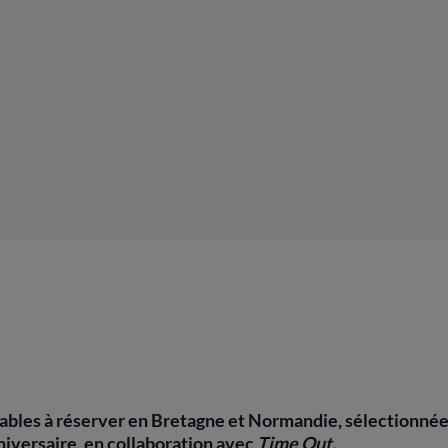
s tables à réserver en Bretagne et Normandie, sélectionné
iversaire, en collaboration avec
Time Out.