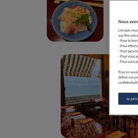
Nous avon
Lorsque vous 
aux fins suiva
- Pour le bon
- Pour effect
- Pour person
- Pour vous p
- Pour vous p
Pour en savoi
définir vos p
confidentialit
Je per