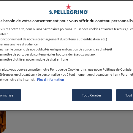
11 LIEUX
Table à r
s besoin de votre consentement pour vous offrir du contenu personnalis
Bretagne
visitez notre site, nous ou nos partenaires pouvons utiliser des cookies et autres traceurs, si v
ntes :
 fonctionnement de notre site (chargement du contenu, authentification, etc.)
uer une analyse d'audience
naliser le contenu de nos publicités en ligne en fonction de vos centres d'intérêt
Entre deux balades en bord
ermettre de partager du contenu via les boutons de réseaux sociaux
ermettre d'utiliser notre module de chat en ligne
restaurants de la Bretagne
r plus, vous pouvez consulter notre Politique de Cookies, ainsi que notre Politique de Confident
références en cliquant sur « Je personnalise » ou à tout moment en cliquant sur le lien « Paramè
é » de notre site internet.
Plus d'information
AFFICHER SU
sonnalise
Tout Rejeter
Tout