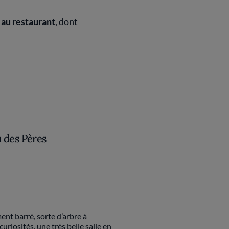
 au restaurant
, dont
 des Pères
nt barré, sorte d’arbre à
riosités, une très belle salle en