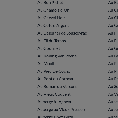
Au Bon Pichet
Au B
Au Chamois d'Or
Au Ch
Au Cheval Noir
Au Cl
Au Côte d'Argent
Au Cr
Au Déjeuner de Sousceyrac
Au Fi
Au Fil du Temps
Au Fi
Au Gourmet
Au G
Au Koning Van Peene
Au La
Au Moulin
Au Pe
Au Pied De Cochon
Au Pl
Au Pont du Corbeau
Au P
Au Roman du Vercors
Au So
Au Vieux Couvent
Au V
Auberge à l'Agneau
Auber
Auberge au Vieux Pressoir
Auber
Auberge Chez Guth
Auber