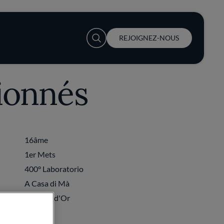
User account menu
REJOIGNEZ-NOUS
tionnés
16âme
1er Mets
400° Laboratorio
A Casa di Mà
À l'Aigle d'Or
À la 12