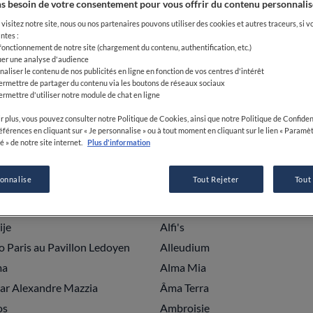
Maison
À la Route d'Argent
s besoin de votre consentement pour vous offrir du contenu personnalis
dria di Pigna
A Nepita
visitez notre site, nous ou nos partenaires pouvons utiliser des cookies et autres traceurs, si v
ntes :
le ! Chez Éric Léautey
a.lea
 fonctionnement de notre site (chargement du contenu, authentification, etc.)
uer une analyse d'audience
Soba
Acacia
naliser le contenu de nos publicités en ligne en fonction de vos centres d'intérêt
ermettre de partager du contenu via les boutons de réseaux sociaux
Lactic
Acte 2
ermettre d'utiliser notre module de chat en ligne
é
Agapes
r plus, vous pouvez consulter notre Politique de Cookies, ainsi que notre Politique de Confident
ak Le Restaurant des Sœurs
Aho Fina
références en cliquant sur « Je personnalise » ou à tout moment en cliquant sur le lien « Paramè
é » de notre site internet.
Plus d'information
e Marine
Ail des Ours
ccueil
Akabeko
sonnalise
Tout Rejeter
Tout
 Back Paris
Akrame
t 1er
Alchémille
ije
Alfi's
o Paris au Pavillon Ledoyen
Alleudium
ma
Alma Mia
ar Alexandre Mazzia
Âma Terra
os
Ambroisie