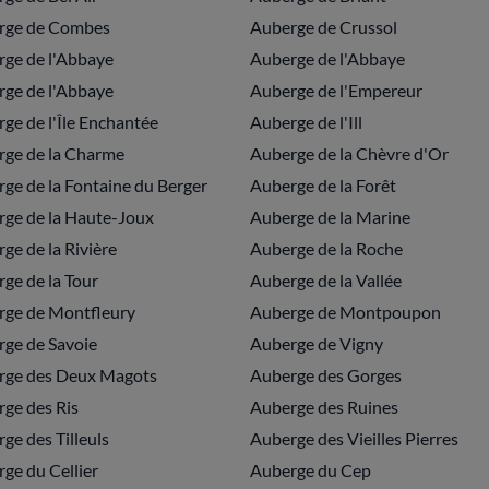
rge de Combes
Auberge de Crussol
ge de l'Abbaye
Auberge de l'Abbaye
ge de l'Abbaye
Auberge de l'Empereur
ge de l'Île Enchantée
Auberge de l'Ill
ge de la Charme
Auberge de la Chèvre d'Or
ge de la Fontaine du Berger
Auberge de la Forêt
ge de la Haute-Joux
Auberge de la Marine
ge de la Rivière
Auberge de la Roche
ge de la Tour
Auberge de la Vallée
rge de Montfleury
Auberge de Montpoupon
ge de Savoie
Auberge de Vigny
rge des Deux Magots
Auberge des Gorges
ge des Ris
Auberge des Ruines
ge des Tilleuls
Auberge des Vieilles Pierres
ge du Cellier
Auberge du Cep