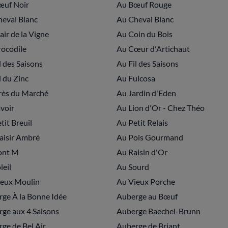
œuf Noir
Au Bœuf Rouge
eval Blanc
Au Cheval Blanc
air de la Vigne
Au Coin du Bois
ocodile
Au Cœur d'Artichaut
l des Saisons
Au Fil des Saisons
l du Zinc
Au Fulcosa
rès du Marché
Au Jardin d'Eden
voir
Au Lion d'Or - Chez Théo
tit Breuil
Au Petit Relais
aisir Ambré
Au Pois Gourmand
ont M
Au Raisin d'Or
leil
Au Sourd
ieux Moulin
Au Vieux Porche
ge À la Bonne Idée
Auberge au Bœuf
ge aux 4 Saisons
Auberge Baechel-Brunn
ge de Bel Air
Auberge de Briant