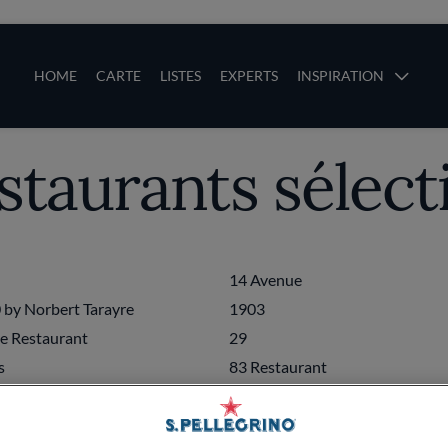
ces
Main navigation
HOME
CARTE
LISTES
EXPERTS
INSPIRATION
estaurants sélec
Aller au contenu principal
uces
14 Avenue
 by Norbert Tarayre
1903
Le Restaurant
29
s
83 Restaurant
gneau
À l'Agneau d'Or
chevin
À l'Étoile