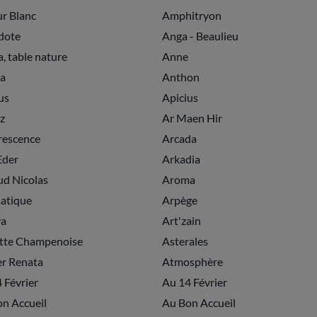
r Blanc
Amphitryon
dote
Anga - Beaulieu
a, table nature
Anne
a
Anthon
us
Apicius
iz
Ar Maen Hir
rescence
Arcada
Eder
Arkadia
d Nicolas
Aroma
atique
Arpège
ya
Art'zain
ette Champenoise
Asterales
er Renata
Atmosphère
 Février
Au 14 Février
n Accueil
Au Bon Accueil