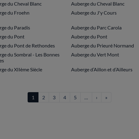
ge du Cheval Blanc
Auberge du Cheval Blanc
rge du Froehn
Auberge du J'y Cours
ge du Paradis
Auberge du Parc Carola
rge du Pont
Auberge du Pont
ge du Pont de Rethondes
Auberge du Prieuré Normand
ge du Sombral - Les Bonnes
Auberge du Vert Mont
es
ge du XIIème Siècle
Auberge d’Aillon et d’Ailleurs
Page suivante
Dernière page
1
2
3
4
5
…
›
»