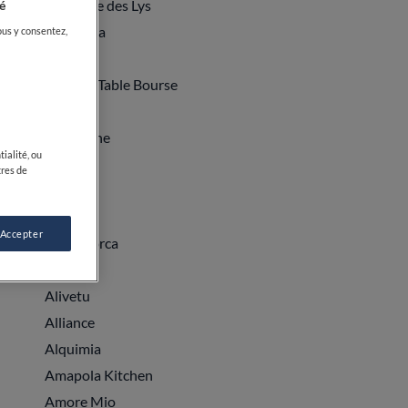
À la Table des Lys
é
A Pignata
ous y consentez,
Abacus
Accents Table Bourse
Affinité
Agastache
ialité, ou
AHPĒ
tres de
Aïnata
Akashi
 Accepter
Alain Llorca
Alchimy
Alivetu
Alliance
Alquimia
Amapola Kitchen
Amore Mio