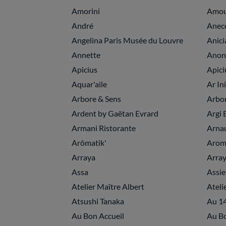
Amorini
Amou
André
Anec
Angelina Paris Musée du Louvre
Anici
Annette
Anon
Apicius
Apici
Aquar'aile
Ar In
Arbore & Sens
Arbo
Ardent by Gaëtan Evrard
Argi 
Armani Ristorante
Arnau
Arômatik'
Arom
Arraya
Arra
Assa
Assi
Atelier Maître Albert
Ateli
Atsushi Tanaka
Au 14
Au Bon Accueil
Au Bo