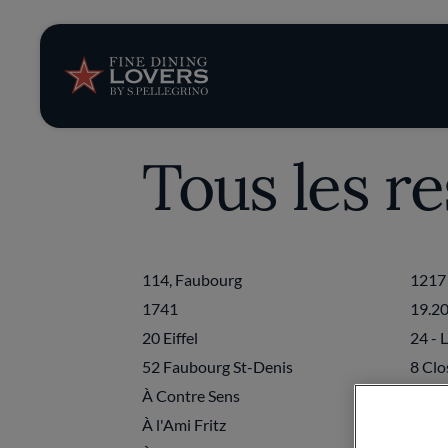
News et tendan
Recettes
Tous les r
Conseils et ast
Séries
114, Faubourg
1217
1741
19.20
20 Eiffel
24 - 
52 Faubourg St-Denis
8 Clo
À Contre Sens
À l'A
À l'Ami Fritz
À l'É