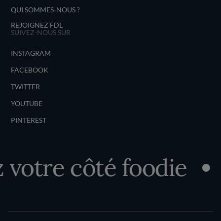
QUI SOMMES-NOUS ?
REJOIGNEZ FDL
SUIVEZ-NOUS SUR
INSTAGRAM
FACEBOOK
TWITTER
YOUTUBE
PINTEREST
otre côté foodie
D