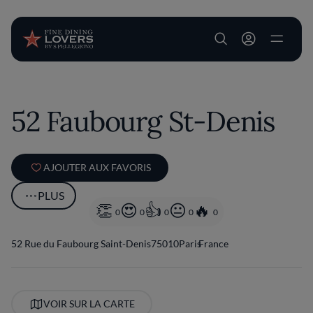
User account m
Aller au contenu principal
52 Faubourg St-Denis
AJOUTER AUX FAVORIS
PLUS
0
0
0
0
0
52 Rue du Faubourg Saint-Denis
75010
Paris
France
VOIR SUR LA CARTE