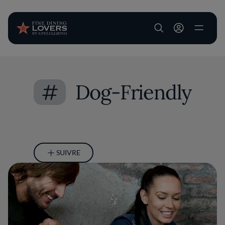
User account m
Aller au contenu principal
#
Dog-Friendly
SUIVRE