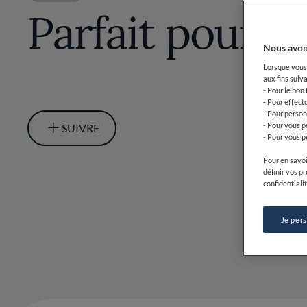
Parfait pour l
Nous avon
Lorsque vous 
aux fins suiva
- Pour le bon
- Pour effect
- Pour person
- Pour vous p
SUIVRE
- Pour vous p
Pour en savoi
définir vos p
confidentialit
Je per