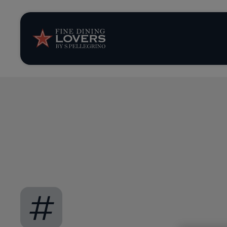
News et tendan
Recettes
Conseils et ast
Séries
#