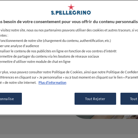
e Brunch
s besoin de votre consentement pour vous offrir du contenu personnalis
visitez notre site, nous ou nos partenaires pouvons utiliser des cookies et autres traceurs, si v
ntes :
 fonctionnement de notre site (chargement du contenu, authentification, etc.)
uer une analyse d'audience
naliser le contenu de nos publicités en ligne en fonction de vos centres d'intérêt
ermettre de partager du contenu via les boutons de réseaux sociaux
ermettre d'utiliser notre module de chat en ligne
r plus, vous pouvez consulter notre Politique de Cookies, ainsi que notre Politique de Confident
références en cliquant sur « Je personnalise » ou à tout moment en cliquant sur le lien « Paramè
é » de notre site internet.
Plus d'information
sonnalise
Tout Rejeter
Tout