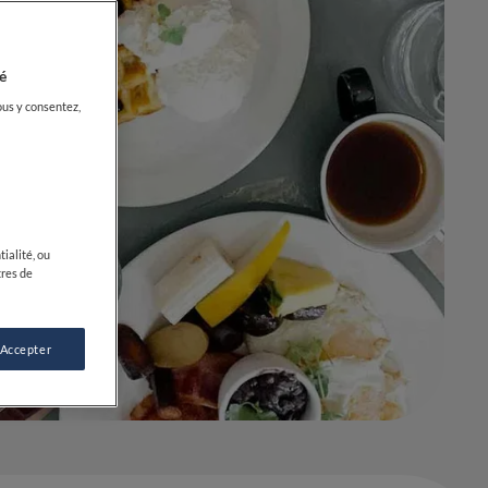
é
ous y consentez,
ialité, ou
tres de
 Accepter