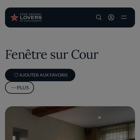
User account m
Aller au contenu principal
Fenêtre sur Cour
AJOUTER AUX FAVORIS
PLUS