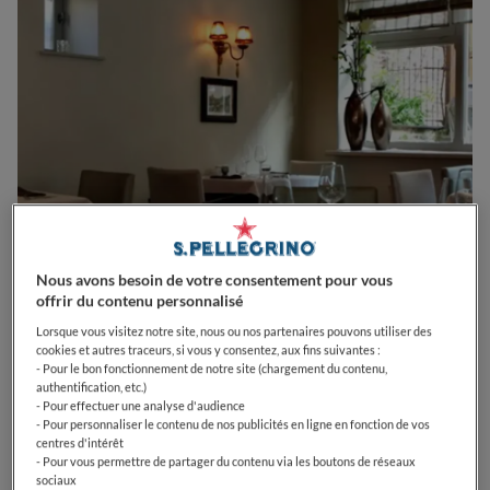
Nous avons besoin de votre consentement pour vous
0
0
0
0
0
offrir du contenu personnalisé
Lorsque vous visitez notre site, nous ou nos partenaires pouvons utiliser des
cookies et autres traceurs, si vous y consentez, aux fins suivantes :
- Pour le bon fonctionnement de notre site (chargement du contenu,
authentification, etc.)
5 Rue du Maréchal Foch
59670
Cassel
France
- Pour effectuer une analyse d'audience
- Pour personnaliser le contenu de nos publicités en ligne en fonction de vos
centres d'intérêt
- Pour vous permettre de partager du contenu via les boutons de réseaux
sociaux
VOIR SUR LA CARTE
+33 3 28 42 03 19