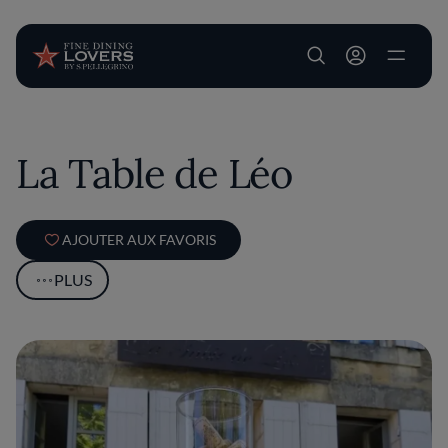
User account m
Aller au contenu principal
La Table de Léo
AJOUTER AUX FAVORIS
PLUS