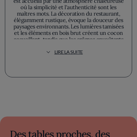
est accueilli par une atmosphère chaleureuse
où la simplicité et l'authenticité sont les
maîtres mots. La décoration du restaurant,
élégamment rustique, évoque la douceur des
paysages environnants. Les lumières tamisées
et les éléments en bois brut créent un cocon
accueillant, tandis que les arômes envoûtants
de la cuisine promettent un voyage sensoriel.
LIRE LA SUITE
La Table de Léo ne s'appuie pas sur la
célébrité d'un grand chef, mais sur une
cuisine qui valorise les produits locaux. Ici,
chaque plat est un hommage aux saveurs
régionales, préparé avec une précision qui
met en avant l'équilibre parfait entre tradition
et créativité. La carte, qui évolue au rythme
des saisons, invite à découvrir des ingrédients
soigneusement sélectionnés, transformés
avec art pour maintenir la pureté et la
fraîcheur des produits.
Des tables proches, des