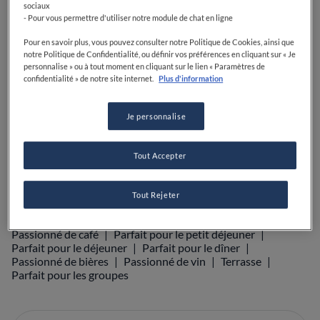
sociaux
- Pour vous permettre d'utiliser notre module de chat en ligne
VOIR SUR LA CARTE
+33 5 53 57 89 15
Pour en savoir plus, vous pouvez consulter notre Politique de Cookies, ainsi que
notre Politique de Confidentialité, ou définir vos préférences en cliquant sur « Je
VISIT WEBSITE
personnalise » ou à tout moment en cliquant sur le lien « Paramètres de
confidentialité » de notre site internet.
Plus d'information
Je personnalise
Food Awards
Guide Michelin
Guides gastronomiques
AFFICHER PLUS
Tout Accepter
Tout Rejeter
ÉQUIPEMENTS
Parfait pour les enfants
Cocktails
Bec sucré
Passionné de café
Parfait pour le petit déjeuner
Parfait pour le déjeuner
Parfait pour le dîner
Passionné de bières
Passionné de vin
Terrasse
Parfait pour les groupes