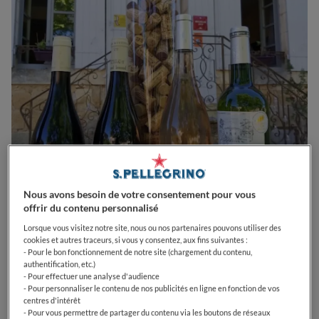
0
0
0
0
0
Nous avons besoin de votre consentement pour vous
offrir du contenu personnalisé
Lorsque vous visitez notre site, nous ou nos partenaires pouvons utiliser des
cookies et autres traceurs, si vous y consentez, aux fins suivantes :
- Pour le bon fonctionnement de notre site (chargement du contenu,
D25
24440
Saint-Avit-Sénieur
France
authentification, etc.)
- Pour effectuer une analyse d'audience
PRIX
- Pour personnaliser le contenu de nos publicités en ligne en fonction de vos
centres d'intérêt
- Pour vous permettre de partager du contenu via les boutons de réseaux