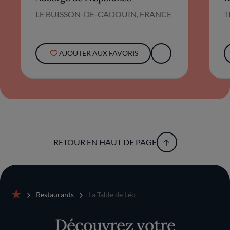
LE BUISSON-DE-CADOUIN, FRANCE
T
AJOUTER AUX FAVORIS
RETOUR EN HAUT DE PAGE
Restaurants
La Table de Léo
Accueil
Découvrez votre