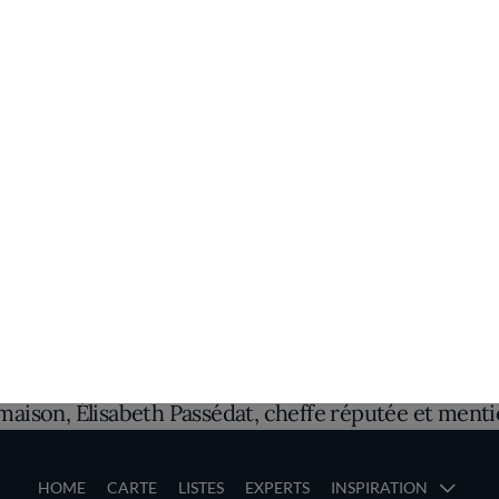
Découvrez le lieu
 Blot - Auberge du Château charme par son cadre hist
e maison, Élisabeth Passédat, cheffe réputée et men
sine française réinventée, alliant tradition et innovat
s apparentes et ses pierres d'origine, crée une am