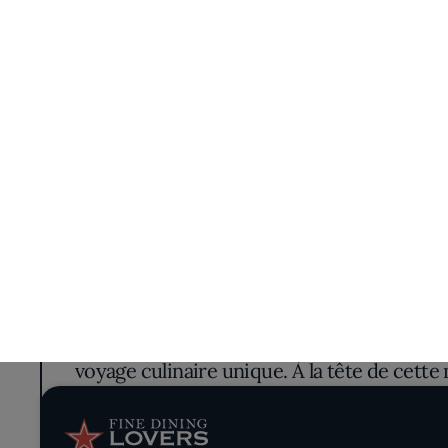
Blottie au cœur des Yvelines, La Table des
voyage culinaire unique. À la tête de cett
cui
L'intérieur du restaurant, avec ses poutre