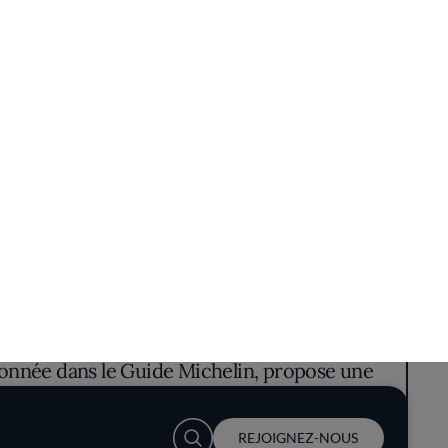
orique du XVIIe siècle, une invitation à un
tionnée dans le Guide Michelin, propose une
ion.
biance où chaque dîner se transforme en une