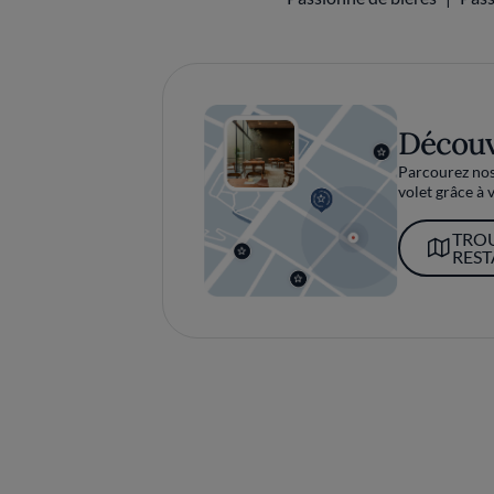
Découv
Parcourez nos 
volet grâce à v
TRO
RES