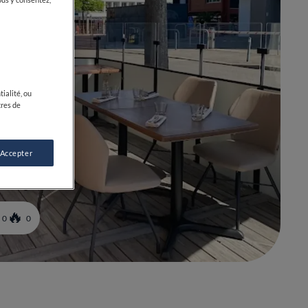
ialité, ou
tres de
 Accepter
0
0