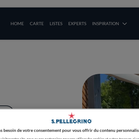
ces
Main navigation
HOME
CARTE
LISTES
EXPERTS
INSPIRATION
Aller au contenu principal
uces
PLUS
s besoin de votre consentement pour vous offrir du contenu personnalis
visitez notre site, nous ou nos partenaires pouvons utiliser des cookies et autres traceurs, si v