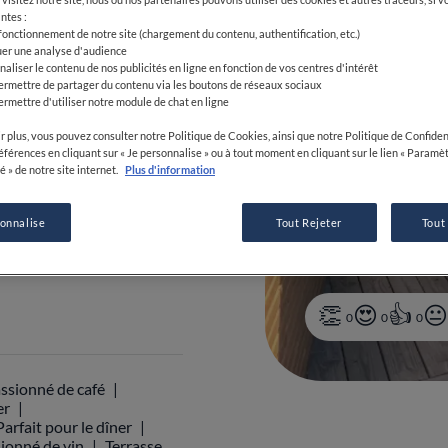
ntes :
 fonctionnement de notre site (chargement du contenu, authentification, etc.)
uer une analyse d'audience
-21:30
naliser le contenu de nos publicités en ligne en fonction de vos centres d'intérêt
ermettre de partager du contenu via les boutons de réseaux sociaux
ermettre d'utiliser notre module de chat en ligne
r plus, vous pouvez consulter notre Politique de Cookies, ainsi que notre Politique de Confident
références en cliquant sur « Je personnalise » ou à tout moment en cliquant sur le lien « Paramè
2 97 50 29 13
é » de notre site internet.
Plus d'information
sonnalise
Tout Rejeter
Tout
0
0
0
ssionné de café
er
Parfait pour le dîner
ionné de vin
Terrasse