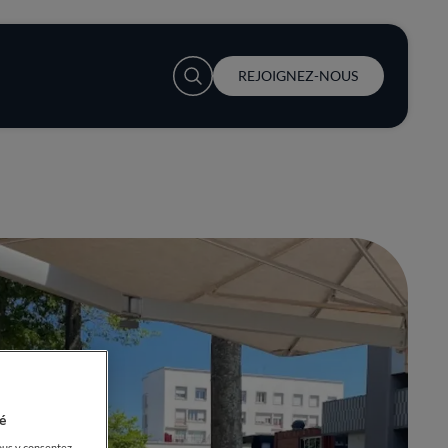
User account menu
REJOIGNEZ-NOUS
é
ous y consentez,