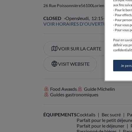
26 Rue Poissonnière
56100
Lorient
France
aux fins suiva
- Pour le bon
- Pour effect
CLOSED
Opens
Jeudi,
12:15-14:30, 19:45
- Pour person
VOIR HORAIRES D'OUVERTURE
- Pour vous p
- Pour vous p
Pour en savoi
définir vos p
VOIR SUR LA CARTE
+33 
confidentialit
VISIT WEBSITE
Je per
Food Awards
Guide Michelin
Guides gastronomiques
ÉQUIPEMENTS
Cocktails
Bec sucré
Pa
Parfait pour le petit déjeun
Parfait pour le déjeuner
Passionné de bières
Pass