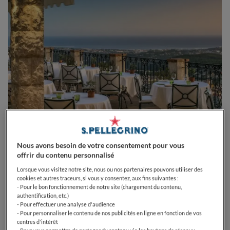
0
0
0
0
0
Nous avons besoin de votre consentement pour vous
offrir du contenu personnalisé
Lorsque vous visitez notre site, nous ou nos partenaires pouvons utiliser des
cookies et autres traceurs, si vous y consentez, aux fins suivantes :
2490 Av. des Templiers
06140
Vence
France
- Pour le bon fonctionnement de notre site (chargement du contenu,
authentification, etc.)
CLOSED
Opens
- Pour effectuer une analyse d'audience
- Pour personnaliser le contenu de nos publicités en ligne en fonction de vos
Samedi,
07:00-10:30, 12:00-13:45, 19:30-22:00
centres d'intérêt
VOIR HORAIRES D'OUVERTURE