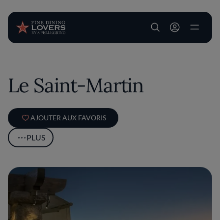
User account m
Aller au contenu principal
Le Saint-Martin
AJOUTER AUX FAVORIS
PLUS