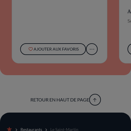
de la région et à l'art culinaire.
A
S
AJOUTER AUX FAVORIS
RETOUR EN HAUT DE PAGE
Restaurants
Le Saint-Martin