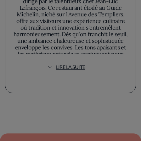
dirigé par le talentueux chef Jean-Luc
Lefrançois. Ce restaurant étoilé au Guide
Michelin, niché sur l'Avenue des Templiers,
offre aux visiteurs une expérience culinaire
où tradition et innovation s'entremêlent
harmonieusement. Dès qu'on franchit le seuil,
une ambiance chaleureuse et sophistiquée
enveloppe les convives. Les tons apaisants et
les matériaux naturels se conjuguent pour
créer un cadre intimiste, tandis qu'un
éclairage tamisé met en valeur la beauté
LIRE LA SUITE
architecturale de l'établissement.
Le Saint-Martin séduit par une cuisine
raffinée qui réinterprète les classiques
régionaux avec une touche contemporaine.
Jean-Luc Lefrançois puise son inspiration
dans le terroir méditerranéen, sélectionnant
avec soin des ingrédients de saison provenant
de producteurs locaux. Dans chaque assiette,
les saveurs sont orchestrées avec une finesse
remarquable, proposant des associations à la