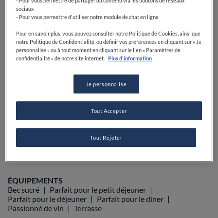
- Pour vous permettre de partager du contenu via les boutons de réseaux
sociaux
PRIX
- Pour vous permettre d'utiliser notre module de chat en ligne
Pour en savoir plus, vous pouvez consulter notre Politique de Cookies, ainsi que
notre Politique de Confidentialité, ou définir vos préférences en cliquant sur « Je
personnalise » ou à tout moment en cliquant sur le lien « Paramètres de
confidentialité » de notre site internet.
Plus d'information
VOIR SUR LA CARTE
+33 4 93 58 40 85
VISIT WEBSITE
Je personnalise
Tout Accepter
Food Awards
Guide Michelin
Tout Rejeter
Guides gastronomiques
AFFICHER PLUS
ÉQUIPEMENTS
Bec sucré
Parfait pour le petit déjeuner
Parfait pour le déjeuner
Parfait pour le dîner
Passionné de vin
Terrasse