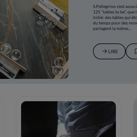
S.Pellegrino s'est asso
125 "tables to be", que
initié: des tables qui é
du temps pour des mom
partagent la même...
LIRE