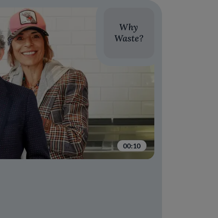
Why
Waste?
00:10