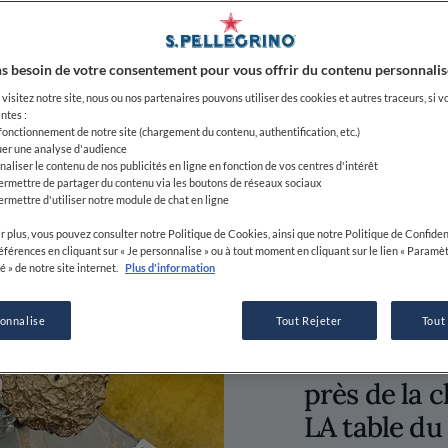
s besoin de votre consentement pour vous offrir du contenu personnalis
visitez notre site, nous ou nos partenaires pouvons utiliser des cookies et autres traceurs, si v
ntes :
 fonctionnement de notre site (chargement du contenu, authentification, etc.)
s
uer une analyse d'audience
naliser le contenu de nos publicités en ligne en fonction de vos centres d'intérêt
ermettre de partager du contenu via les boutons de réseaux sociaux
ermettre d'utiliser notre module de chat en ligne
r plus, vous pouvez consulter notre Politique de Cookies, ainsi que notre Politique de Confident
références en cliquant sur « Je personnalise » ou à tout moment en cliquant sur le lien « Paramè
é » de notre site internet.
Plus d'information
Envie d'une
sonnalise
Tout Rejeter
Tout
souffle sur 
près de la 
LA table du