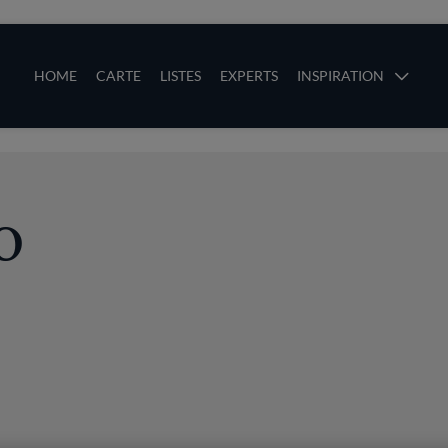
ces
Main navigation
HOME
CARTE
LISTES
EXPERTS
INSPIRATION
Aller au contenu principal
uces
o