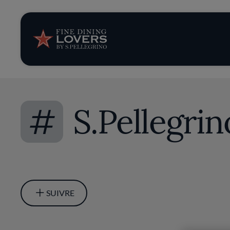
News et tendan
Recettes
Conseils et ast
#
S.Pellegrin
Séries
SUIVRE