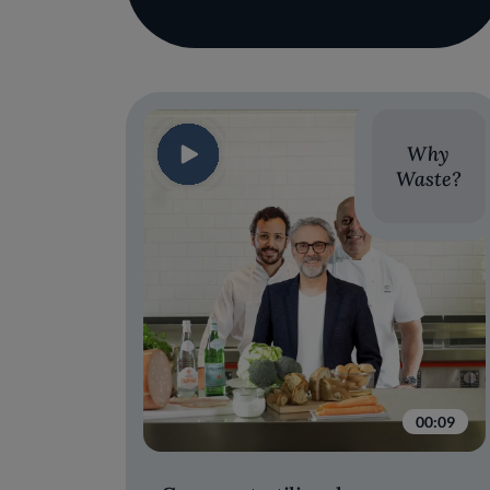
Why
Waste?
00:09