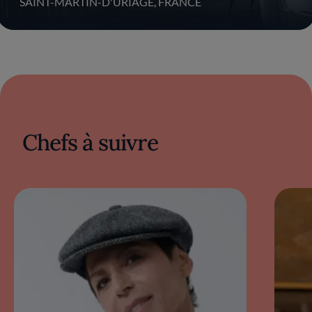
SAINT-MARTIN-D'URIAGE, FRANCE
Michelin
et
quatre toques au Gault&Millau
,
témoignant de la qualité exceptionnelle de
ses plats et de l'engagement du chef envers
l'excellence. Les convives peuvent y découvrir
un menu qui allie tradition et modernité, avec
une attention particulière portée à la
durabilité et aux ingrédients de saison.
Maison Aribert est devenu un véritable lieu
de rencontre pour les amateurs de
Chefs à suivre
gastronomie, offrant une expérience culinaire
mémorable dans un environnement
chaleureux et raffiné, où chaque détail est
pensé pour émerveiller les sens.
La cuisine de Christophe
Aribert
La montagne occupe une place