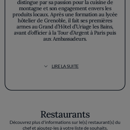
distingue par sa passion pour la cuisine de
montagne et son engagement envers les
produits locaux. Après une formation au lycée
hôtelier de Grenoble, il fait ses premières
armes au Grand d’Hôtel d’Uriage les Bains,
avant d’officier à la Tour d’Argent à Paris puis
aux Ambassadeurs.
En 2019, il ouvre son propre restaurant,
Maison Aribert, pour lequel il décroche deux
étoiles au Guide Michelin et 4 toques au
LIRE LA SUITE
Gault&Millau.
Christophe Aribert se distingue également
par son intérêt pour la durabilité et
l'agriculture responsable, intégrant des
techniques de cuisine végétale dans ses
créations. Son travail lui a valu plusieurs
Restaurants
distinctions, consolidant sa réputation en tant
que l’un des chefs les plus prometteurs de la
Découvrez plus d'informations sur le(s) restaurant(s) du
gastronomie française contemporaine.
chef et ajoutez-les à votre liste de souhaits.