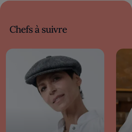
house. La Table des Amis possède également
une belle carte de vins, sélectionnés avec
patience par le chef lui-même au fil des
années.
Chefs à suivre
La cuisine de Christophe
Bacquié
La cuisine de Christophe Bacquié puise dans
la richesse des saveurs et des fruits de la
Méditerranée pour exprimer toute sa
précision technique. Sobre, équilibrée et
respectueuse de l’ingrédient, elle se traduit
par des présentations raffinées, mettant en
valeur la pureté des produits. Cette
recherche de qualité et raffinement s’inscrit
dans une démarche responsable et durable,
qui met à l’honneur les producteurs et