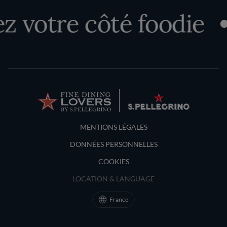
 votre côté foodie
Terms and Conditions
MENTIONS LÉGALES
DONNÉES PERSONNELLES
COOKIES
LOCATION & LANGUAGE
France