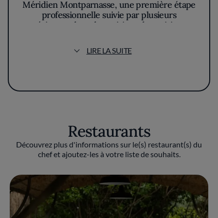
Méridien Montparnasse, une première étape
professionnelle suivie par plusieurs
expériences dans des cuisines de parisiennes
de renom, de l'hippodrome de Vincennes à
l'Amphyclés, du Plaza au le Sofitel la Défense
LIRE LA SUITE
et à la Maison Prunier. Il a 25 ans quand
l’appel de l’Île de Beauté le pousse à revenir à
Calvi, comme sous-chef du restaurant L'Alivu
de l’Hôtel La Villa, pour lequel il décroche
deux étoiles au guide rouge, la première en
2002 et la deuxième en 2007. En 2004, il est
nommé Meilleur Ouvrier de France (MOF), en
Restaurants
2008 il obtient le Relais Gourmand Trophy et
devient Grand Chef Relais et Châteaux.
Découvrez plus d'informations sur le(s) restaurant(s) du
chef et ajoutez-les à votre liste de souhaits.
En 2009, le chef décide de se lancer dans une
nouvelle aventure professionnelle et
personnelle : il s’installe en Provence, dans le
Var, où il prend les rênes du restaurant de
l'Hôtel du Castellet. Ici, le chef exprime
véritablement sa cuisine au sein de la table