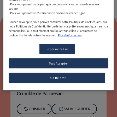
- Pour vous permettre de partager du contenu via les boutons de réseaux
sociaux
- Pour vous permettre d'utiliser notre module de chat en ligne
Pour en savoir plus, vous pouvez consulter notre Politique de Cookies, ainsi que
notre Politique de Confidentialité, ou définir vos préférences en cliquant sur « Je
personnalise » ou à tout moment en cliquant sur le lien « Paramètres de
confidentialité » de notre site internet.
Plus d'information
Nous parlons de Thierry
Sormain
Je personnalise
Tout Accepter
FACILE
1H 20MIN
Tout Rejeter
Gaspacho "Frappé" à l'Œuf Parfait &
Crumble de Parmesan
CUISINER
SAUVEGARDER