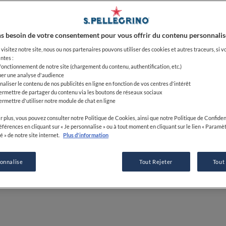
08 JAN 2026
s besoin de votre consentement pour vous offrir du contenu personnalis
visitez notre site, nous ou nos partenaires pouvons utiliser des cookies et autres traceurs, si v
PAR
ELIDE ACHILLE
ntes :
 fonctionnement de notre site (chargement du contenu, authentification, etc.)
JOURNALISTE
uer une analyse d'audience
naliser le contenu de nos publicités en ligne en fonction de vos centres d'intérêt
ermettre de partager du contenu via les boutons de réseaux sociaux
ermettre d'utiliser notre module de chat en ligne
r plus, vous pouvez consulter notre Politique de Cookies, ainsi que notre Politique de Confident
références en cliquant sur « Je personnalise » ou à tout moment en cliquant sur le lien « Paramè
é » de notre site internet.
Plus d'information
sonnalise
Tout Rejeter
Tout