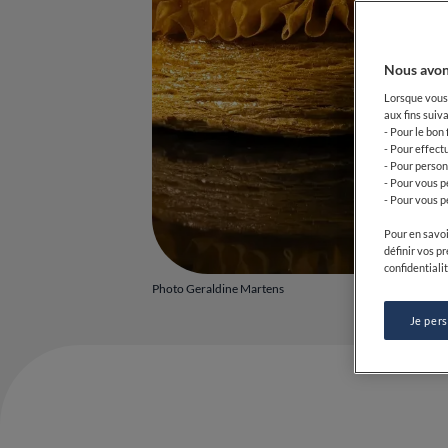
Nous avon
Lorsque vous 
aux fins suiva
- Pour le bon
- Pour effect
- Pour person
- Pour vous p
- Pour vous p
Pour en savoi
définir vos p
confidentialit
Photo Geraldine Martens
Je per