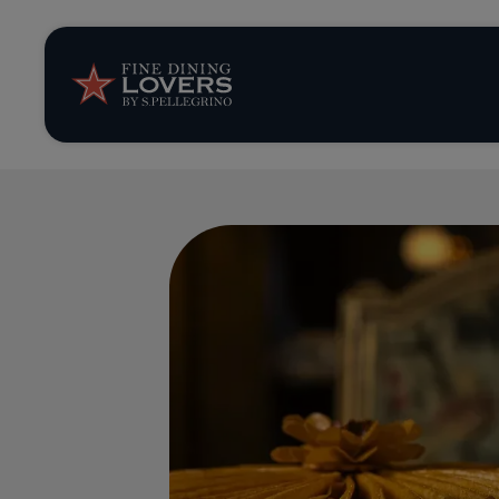
News et tendan
Recettes
Conseils et ast
Séries