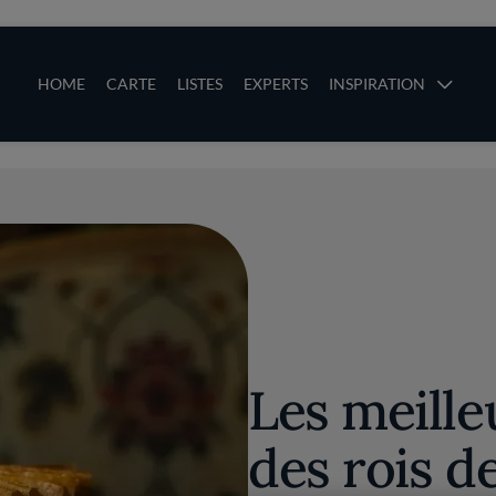
ces
Main navigation
HOME
CARTE
LISTES
EXPERTS
INSPIRATION
Aller au contenu principal
uces
Les meille
des rois d