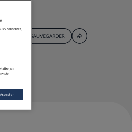
é
ous y consentez,
SAUVEGARDER
ialité, ou
tres de
 Accepter