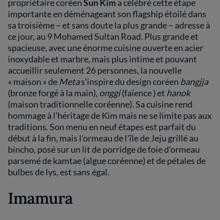
propriétaire coréen
Sun Kim
a célébré cette étape
importante en déménageant son flagship étoilé dans
sa troisième – et sans doute la plus grande – adresse à
ce jour, au 9 Mohamed Sultan Road. Plus grande et
spacieuse, avec une énorme cuisine ouverte en acier
inoxydable et marbre, mais plus intime et pouvant
accueillir seulement 26 personnes, la nouvelle
« maison » de
Meta
s'inspire du design coréen
bangjja
(bronze forgé à la main),
onggi
(faïence ) et
hanok
(maison traditionnelle coréenne). Sa cuisine rend
hommage à l’héritage de Kim mais ne se limite pas aux
traditions. Son menu en neuf étapes est parfait du
début à la fin, mais l'ormeau de l'île de Jeju grillé au
bincho, posé sur un lit de porridge de foie d'ormeau
parsemé de kamtae (algue coréenne) et de pétales de
bulbes de lys, est sans égal.
Imamura