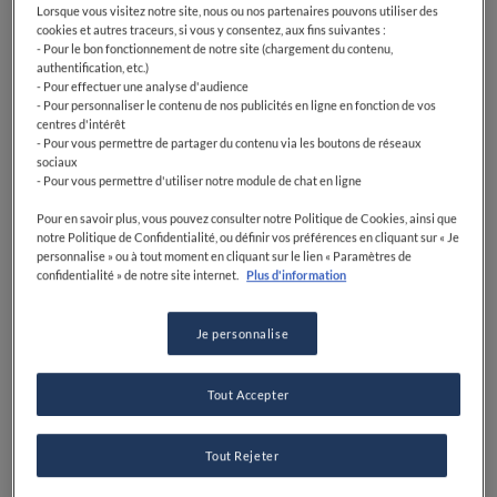
Lorsque vous visitez notre site, nous ou nos partenaires pouvons utiliser des
cookies et autres traceurs, si vous y consentez, aux fins suivantes :
- Pour le bon fonctionnement de notre site (chargement du contenu,
authentification, etc.)
- Pour effectuer une analyse d'audience
- Pour personnaliser le contenu de nos publicités en ligne en fonction de vos
centres d'intérêt
- Pour vous permettre de partager du contenu via les boutons de réseaux
sociaux
- Pour vous permettre d'utiliser notre module de chat en ligne
Pour en savoir plus, vous pouvez consulter notre Politique de Cookies, ainsi que
notre Politique de Confidentialité, ou définir vos préférences en cliquant sur « Je
personnalise » ou à tout moment en cliquant sur le lien « Paramètres de
confidentialité » de notre site internet.
Plus d'information
Lors de la conception du plat signature présenté au
Je personnalise
concours
S.Pellegrino Young Chef Academy 2019-21
– un bouillon de canard au thé au jasmin préparé en
toute simplicité avec des ailes de canard et du
Tout Accepter
combava – Kevin Wong a plongé en profondeur dans
ses racines malaiso-chinoises. La quête de la
Tout Rejeter
compréhension de son héritage culinaire a conduit l'ex
chef du
Meta
à la découverte des artisans,