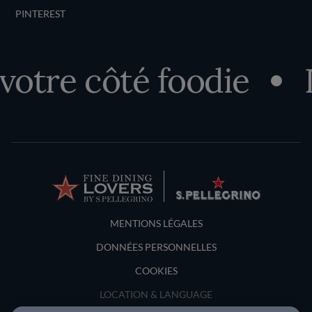
PINTEREST
re côté foodie
Déc
Terms and Conditions
MENTIONS LÉGALES
DONNÉES PERSONNELLES
COOKIES
LOCATION & LANGUAGE