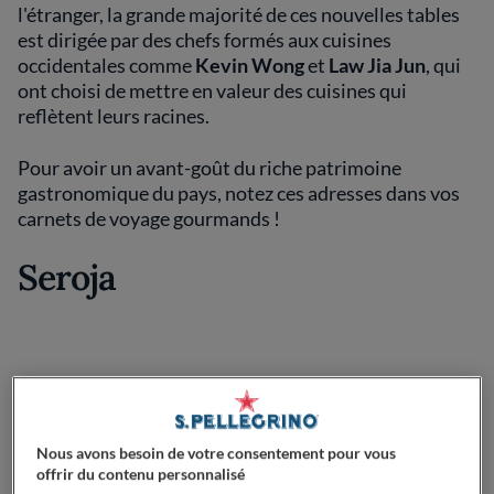
l'étranger, la grande majorité de ces nouvelles tables
est dirigée par des chefs formés aux cuisines
occidentales comme
Kevin Wong
et
Law Jia Jun
, qui
ont choisi de mettre en valeur des cuisines qui
reflètent leurs racines.
Pour avoir un avant-goût du riche patrimoine
gastronomique du pays, notez ces adresses dans vos
carnets de voyage gourmands !
Seroja
Nous avons besoin de votre consentement pour vous
offrir du contenu personnalisé