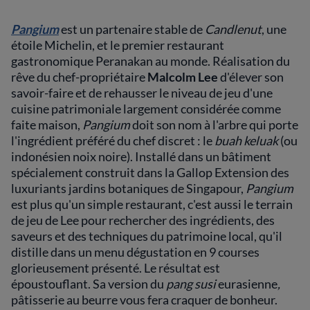
Pangium
est un partenaire stable de
Candlenut
, une
étoile Michelin, et le premier restaurant
gastronomique Peranakan au monde. Réalisation du
rêve du chef-propriétaire
Malcolm Lee
d'élever son
savoir-faire et de rehausser le niveau de jeu d'une
cuisine patrimoniale largement considérée comme
faite maison,
Pangium
doit son nom à l'arbre qui porte
l'ingrédient préféré du chef discret : le
buah keluak
(ou
indonésien noix noire). Installé dans un bâtiment
spécialement construit dans la Gallop Extension des
luxuriants jardins botaniques de Singapour,
Pangium
est plus qu'un simple restaurant, c'est aussi le terrain
de jeu de Lee pour rechercher des ingrédients, des
saveurs et des techniques du patrimoine local, qu'il
distille dans un menu dégustation en 9 courses
glorieusement présenté. Le résultat est
époustouflant. Sa version du
pang susi
eurasienne
,
pâtisserie au beurre vous fera craquer de bonheur.