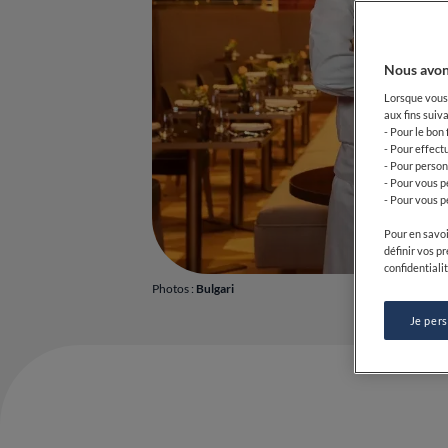
Nous avon
Lorsque vous 
aux fins suiva
- Pour le bon
- Pour effect
- Pour person
- Pour vous p
- Pour vous p
Pour en savoi
définir vos p
confidentialit
Photos :
Bulgari
Je per