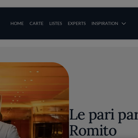
ces
Main navigation
HOME
CARTE
LISTES
EXPERTS
INSPIRATION
Aller au contenu principal
uces
Le pari pa
Romito