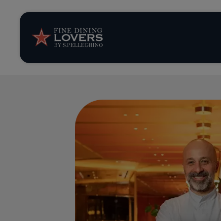
News et tendan
Recettes
Conseils et ast
Séries