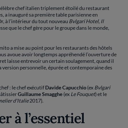
 célèbre chef italien triplement étoilé du restaurant
es, a inauguré sa première table parisienne en
, à l’intérieur du tout nouveau
Bvlgari Hotel, Il
sse que le chef gère pour le groupe dans le monde,
ito a mise au point pour les restaurants des hôtels
nous avoue avoir longtemps appréhendé l’ouverture de
ret laisse entrevoir un certain soulagement, quand il
a version personnelle, épurée et contemporaine des
hef : le chef exécutif
Davide Capucchio
(ex
Bvlgari
pâtissier
Guillaume Smagghe
(ex
Le Fouquet
) et le
lier d'Italie
2017).
er à l’essentiel