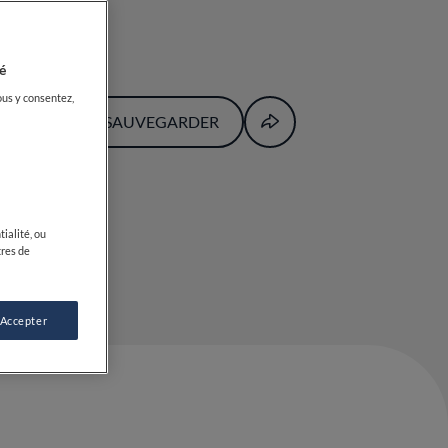
é
ous y consentez,
SAUVEGARDER
ialité, ou
tres de
 Accepter