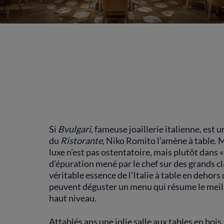
Si
Bvulgari
, fameuse joaillerie italienne, est
du
Ristorante
, Niko Romito l’amène à table. M
luxe n'est pas ostentatoire, mais plutôt dans « l
d’épuration mené par le chef sur des grands cla
véritable essence de l’Italie à table en dehors
peuvent déguster un menu qui résume le meill
haut niveau.
Attablés ans une jolie salle aux tables en bois