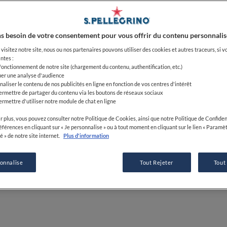
10 MAR 2022
s besoin de votre consentement pour vous offrir du contenu personnalis
visitez notre site, nous ou nos partenaires pouvons utiliser des cookies et autres traceurs, si v
PAR
ELIDE ACHILLE
ntes :
 fonctionnement de notre site (chargement du contenu, authentification, etc.)
JOURNALISTE
uer une analyse d'audience
naliser le contenu de nos publicités en ligne en fonction de vos centres d'intérêt
ermettre de partager du contenu via les boutons de réseaux sociaux
ermettre d'utiliser notre module de chat en ligne
r plus, vous pouvez consulter notre Politique de Cookies, ainsi que notre Politique de Confident
références en cliquant sur « Je personnalise » ou à tout moment en cliquant sur le lien « Paramè
é » de notre site internet.
Plus d'information
sonnalise
Tout Rejeter
Tout