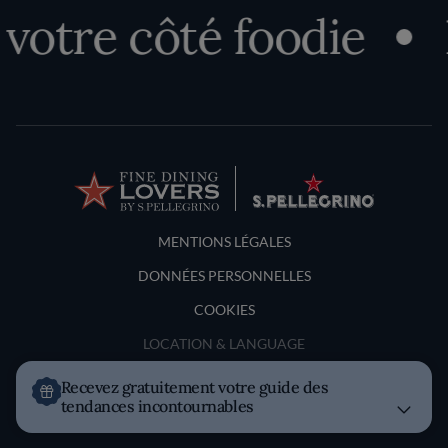
tre côté foodie
D
Terms and Conditions
MENTIONS LÉGALES
DONNÉES PERSONNELLES
COOKIES
LOCATION & LANGUAGE
Recevez gratuitement votre guide des
France
tendances incontournables