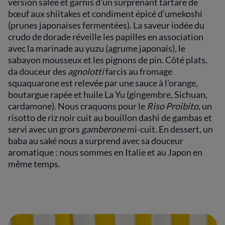
version salée et garnis d’un surprenant tartare de
bœuf aux shiitakes et condiment épicé d’umekoshi
(prunes japonaises fermentées). La saveur iodée du
crudo de dorade réveille les papilles en association
avec la marinade au yuzu (agrume japonais), le
sabayon mousseux et les pignons de pin. Côté plats,
da douceur des
agnolotti
farcis au fromage
squaquarone est relevée par une sauce à l’orange,
boutargue rapée et huile La Yu (gingembre, Sichuan,
cardamone). Nous craquons pour le
Riso Proibito,
un
risotto de riz noir cuit au bouillon dashi de gambas et
servi avec un grors
gamberone
mi-cuit. En dessert, un
baba au saké nous a surprend avec sa douceur
aromatique : nous sommes en Italie et au Japon en
même temps.