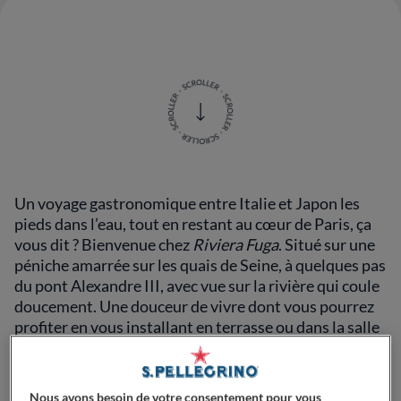
Un voyage gastronomique entre Italie et Japon les
pieds dans l’eau, tout en restant au cœur de Paris, ça
vous dit ? Bienvenue chez
Riviera Fuga
. Situé sur une
péniche amarrée sur les quais de Seine, à quelques pas
du pont Alexandre III, avec vue sur la rivière qui coule
doucement. Une douceur de vivre dont vous pourrez
profiter en vous installant en terrasse ou dans la salle
lumineuse de l’établissement, juste en face du Grand
Palais.
Nous avons besoin de votre consentement pour vous