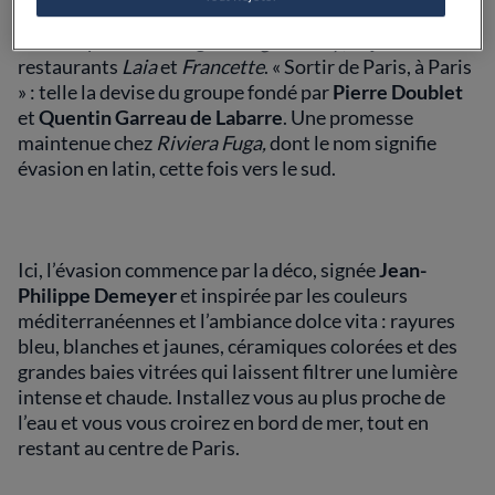
Ouvert depuis juin 2023,
Riviera Fuga
est la troisième
adresse parisienne signée
Fuga Family
, déjà la tête des
restaurants
Laia
et
Francette
. « Sortir de Paris, à Paris
» : telle la devise du groupe fondé par
Pierre Doublet
et
Quentin Garreau de Labarre
. Une promesse
maintenue chez
Riviera Fuga,
dont le nom signifie
évasion en latin, cette fois vers le sud.
Ici, l’évasion commence par la déco, signée
Jean-
Philippe Demeyer
et inspirée par les couleurs
méditerranéennes et l’ambiance dolce vita : rayures
bleu, blanches et jaunes, céramiques colorées et des
grandes baies vitrées qui laissent filtrer une lumière
intense et chaude. Installez vous au plus proche de
l’eau et vous vous croirez en bord de mer, tout en
restant au centre de Paris.