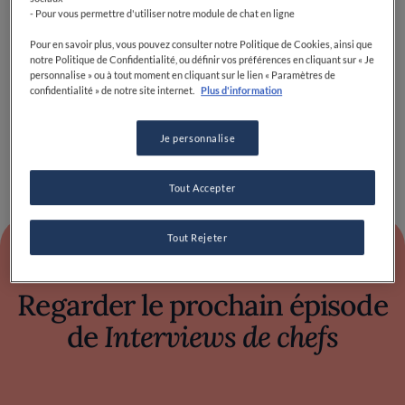
À propos de Taste of Art à Paris
- Pour vous permettre d'utiliser notre module de chat en ligne
Pour en savoir plus, vous pouvez consulter notre Politique de Cookies, ainsi que
notre Politique de Confidentialité, ou définir vos préférences en cliquant sur « Je
personnalise » ou à tout moment en cliquant sur le lien « Paramètres de
Dans cette vidéo, Mauro Colagreco, le chef triplement
confidentialité » de notre site internet.
Plus d'information
étoilé du restaurant Mirazur, situé à Menton,
présente l'événement Taste of Art à Paris.
Je personnalise
Tout Accepter
Tout Rejeter
Regarder le prochain épisode
de
Interviews de chefs