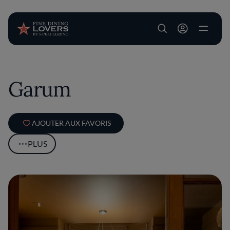
User account m
Aller au contenu principal
Garum
AJOUTER AUX FAVORIS
PLUS