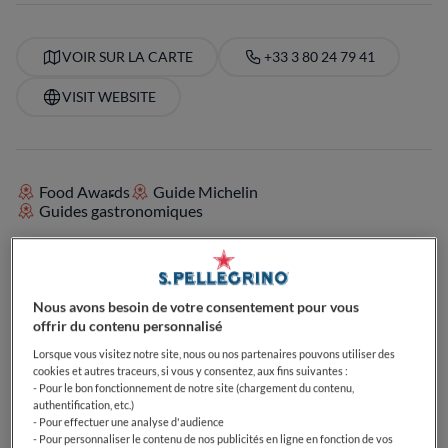
VOIR SUR LA CARTE
+33 3 80 24 79 41
VISIT WEBSITE
Food Awards
Guide Michelin
Guides gastronomiques
ÉQUIPEMENTS
Nous avons besoin de votre consentement pour vous
Parfait pour les enfants
Cocktails
Bec sucré
offrir du contenu personnalisé
Passionné de café
Parfait pour le déjeuner
Parfait pour le dîner
Passionné de bières
Lorsque vous visitez notre site, nous ou nos partenaires pouvons utiliser des
Passionné de vin
Végétarien
Terrasse
cookies et autres traceurs, si vous y consentez, aux fins suivantes :
Parfait pour familles avec enfants
Parfait pour les groupes
- Pour le bon fonctionnement de notre site (chargement du contenu,
authentification, etc.)
- Pour effectuer une analyse d'audience
- Pour personnaliser le contenu de nos publicités en ligne en fonction de vos