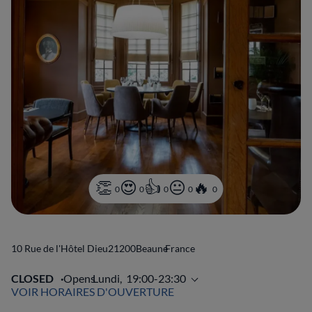
0
0
0
0
0
10 Rue de l'Hôtel Dieu
21200
Beaune
France
CLOSED
Opens
Lundi,
19:00-23:30
VOIR HORAIRES D'OUVERTURE