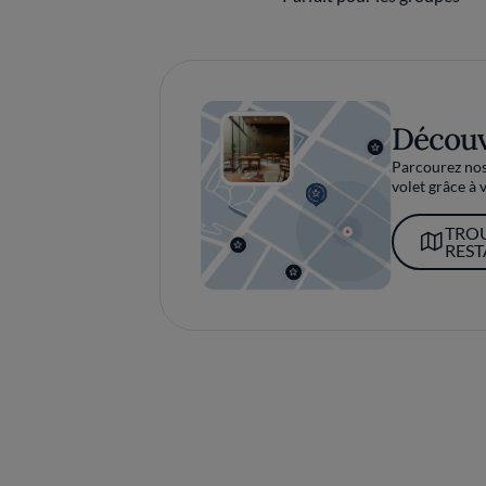
Découv
Parcourez nos 
volet grâce à v
TRO
RES