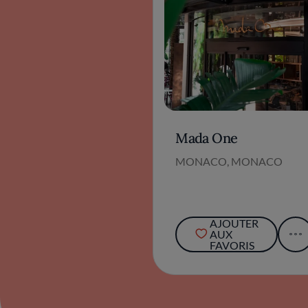
Mada One
MONACO, MONACO
AJOUTER
AUX
FAVORIS