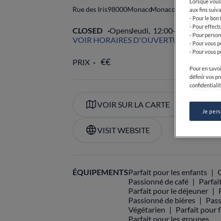
Lorsque vous 
Rue des Iris
98000
Monaco
Monaco
aux fins suiva
- Pour le bon
- Pour effect
CLOSED
Opens
Jeudi,
12:00-14:30, 19:00
- Pour person
VOIR HORAIRES D'OUVERTURE
- Pour vous p
- Pour vous p
PRIX
Pour en savoi
définir vos p
confidentialit
VOIR SUR LA CARTE
+37
Je per
VISIT WEBSITE
ÉQUIPEMENTS
Parfait pour les enfants
Passionné de café
Parfai
Parfait pour le déjeuner
Passionné de bières
Pass
Végétarien
Parfait pour 
Parfait pour les groupes