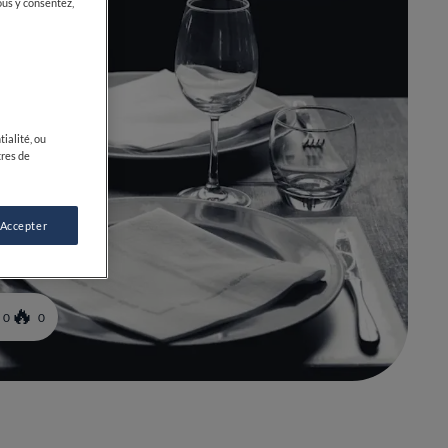
ous y consentez,
ialité, ou
tres de
 Accepter
0
0