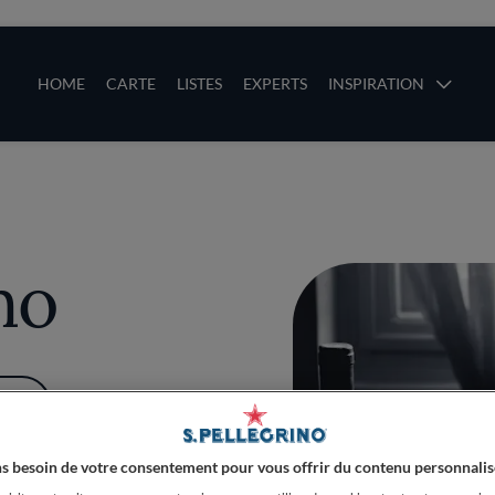
ces
Main navigation
HOME
CARTE
LISTES
EXPERTS
INSPIRATION
Aller au contenu principal
uces
no
PLUS
s besoin de votre consentement pour vous offrir du contenu personnalis