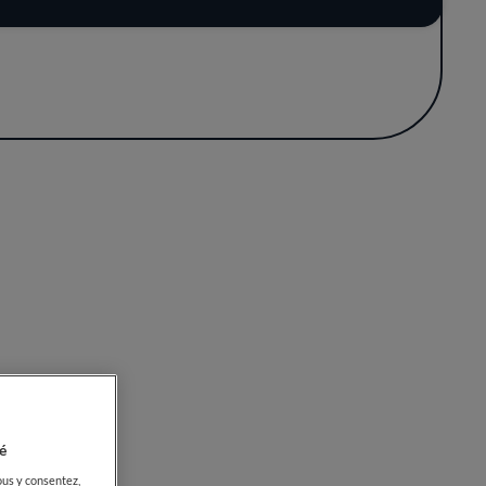
restaurant, c'est emporter avec soi une
tre hier et aujourd'hui.