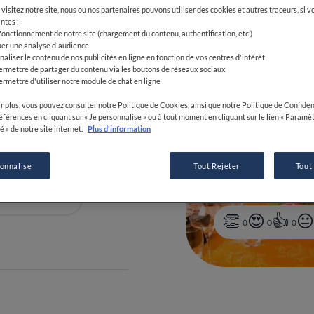
visitez notre site, nous ou nos partenaires pouvons utiliser des cookies et autres traceurs, si v
ntes :
 fonctionnement de notre site (chargement du contenu, authentification, etc.)
uer une analyse d'audience
naliser le contenu de nos publicités en ligne en fonction de vos centres d'intérêt
ermettre de partager du contenu via les boutons de réseaux sociaux
ermettre d'utiliser notre module de chat en ligne
:00-21:30
r plus, vous pouvez consulter notre Politique de Cookies, ainsi que notre Politique de Confident
références en cliquant sur « Je personnalise » ou à tout moment en cliquant sur le lien « Paramè
é » de notre site internet.
Plus d'information
sonnalise
Tout Rejeter
Tout
3 89 45 37 82
0
0
0