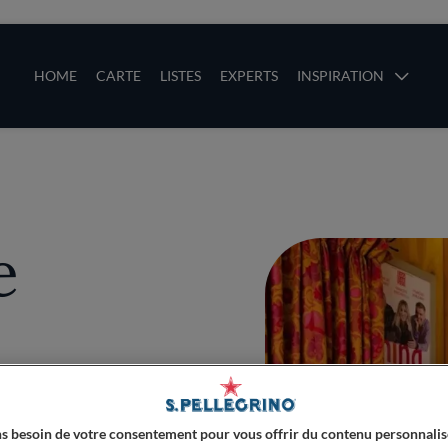
ces
Main navigation
HOME
CARTE
LISTES
EXPERTS
INSPIRATION
Aller au contenu principal
uces
e
s besoin de votre consentement pour vous offrir du contenu personnalis
PLUS