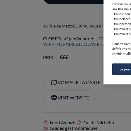
Lorsque vous 
aux fins suiva
- Pour le bon
- Pour effect
- Pour person
16 Rue de Metz
68100
Mulhouse
France
- Pour vous p
- Pour vous p
CLOSED
Opens
Vendredi,
12:00-13:30, 19
VOIR HORAIRES D'OUVERTURE
Pour en savoi
définir vos p
confidentialit
PRIX
Je per
VOIR SUR LA CARTE
+33 
VISIT WEBSITE
Food Awards
Guide Michelin
Guides gastronomiques