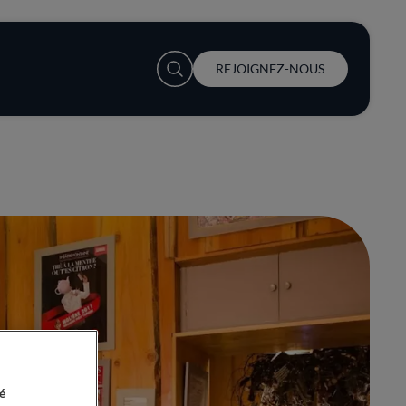
User account menu
REJOIGNEZ-NOUS
é