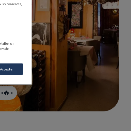
ous y consentez,
ialité, ou
tres de
 Accepter
0
0