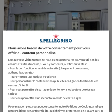
Nous avons besoin de votre consentement pour vous
offrir du contenu personnalisé
Lorsque vous visitez notre site, nous ou nos partenaires pouvons utiliser des
cookies et autres traceurs, si vous y consentez, aux fins suivantes :
0
0
0
0
0
- Pour le bon fonctionnement de notre site (chargement du contenu,
authentification, etc.)
- Pour effectuer une analyse d'audience
- Pour personnaliser le contenu de nos publicités en ligne en fonction de vos
centres d'intérêt
1 Rue Mgr Trouillet
54000
Nancy
France
- Pour vous permettre de partager du contenu via les boutons de réseaux
sociaux
- Pour vous permettre d'utiliser notre module de chat en ligne
CLOSED
Opens
Mardi,
12:00-13:30, 19:30-21:00
VOIR HORAIRES D'OUVERTURE
Pour en savoir plus, vous pouvez consulter notre Politique de Cookies, ainsi que
notre Politique de Confidentialité, ou définir vos préférences en cliquant sur « Je