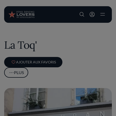
User account m
Aller au contenu principal
La Toq'
AJOUTER AUX FAVORIS
PLUS