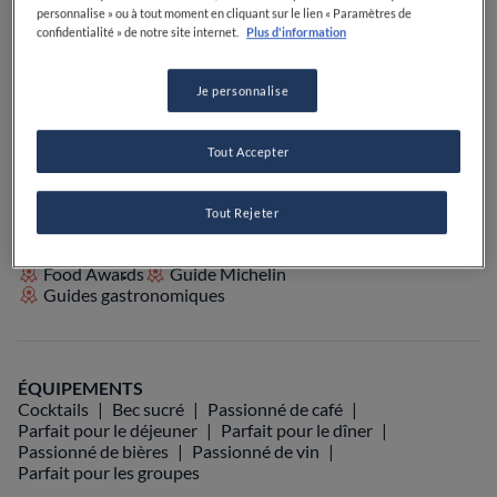
personnalise » ou à tout moment en cliquant sur le lien « Paramètres de
PRIX
confidentialité » de notre site internet.
Plus d'information
Je personnalise
VOIR SUR LA CARTE
+33 3 83 30 17 20
Tout Accepter
VISIT WEBSITE
Tout Rejeter
Food Awards
Guide Michelin
Guides gastronomiques
ÉQUIPEMENTS
Cocktails
Bec sucré
Passionné de café
Parfait pour le déjeuner
Parfait pour le dîner
Passionné de bières
Passionné de vin
Parfait pour les groupes