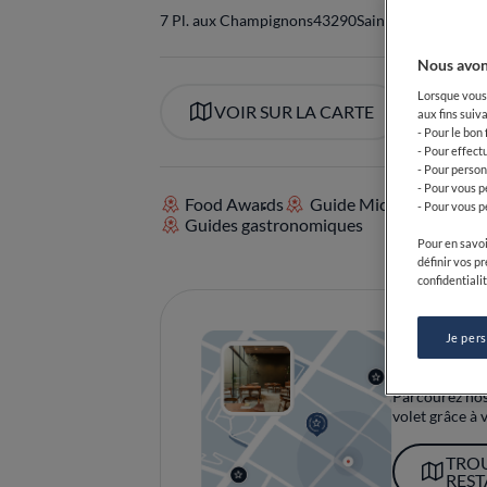
7 Pl. aux Champignons
43290
Saint-Bonnet-le-Fr
Nous avon
Lorsque vous 
VOIR SUR LA CARTE
aux fins suiva
- Pour le bon
- Pour effect
- Pour person
- Pour vous p
Food Awards
Guide Michelin
- Pour vous p
Guides gastronomiques
Pour en savoi
définir vos p
confidentialit
Je per
Découv
Parcourez nos 
volet grâce à v
TRO
RES