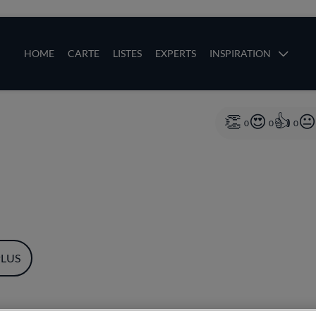
ces
Main navigation
HOME
CARTE
LISTES
EXPERTS
INSPIRATION
Aller au contenu principal
uces
0
0
0
PLUS