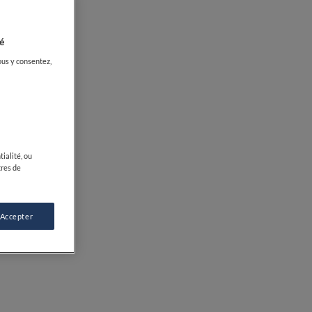
é
ous y consentez,
ialité, ou
tres de
 Accepter