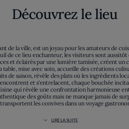
Découvrez le lieu
vant de la ville, est un joyau pour les amateurs de cu
euil de ce lieu enchanteur, les visiteurs sont aussi
uces et éclairés par une lumière tamisée, créent un
 table, mise avec soin, accueille des créations culi
s de saison, révèle des plats où les ingrédients loc
rencontrent et s'entrelacent, chaque bouchée incit
uisine qui révèle une confrontation harmonieuse ent
 authentique des goûts mais ne manque jamais de su
 transportent les convives dans un voyage gastrono
résentation soignée des plats attire d'abord l'œil, 
hoisir une pause chaleureuse et contemplative, où le t
LIRE LA SUITE
s l'ostentation, ce restaurant offre une profondeur 