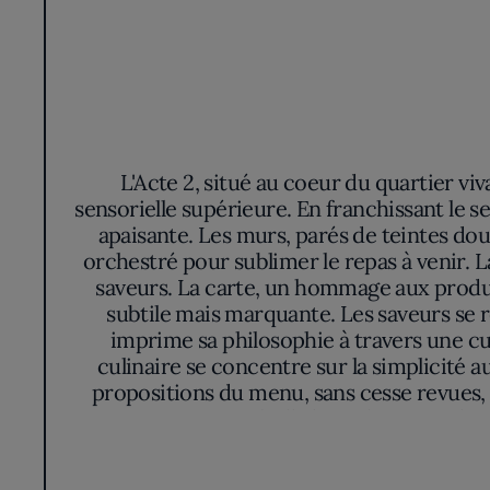
L'Acte 2, situé au coeur du quartier vi
sensorielle supérieure. En franchissant le s
apaisante. Les murs, parés de teintes do
orchestré pour sublimer le repas à venir. La
saveurs. La carte, un hommage aux produit
subtile mais marquante. Les saveurs se 
imprime sa philosophie à travers une c
culinaire se concentre sur la simplicité
propositions du menu, sans cesse revues,
propre. Dans cette bulle hors du temps, la p
aiguiser l'appétit. Visiter L'Acte 2, c'est c
l'émerveillement. Sans verser dan