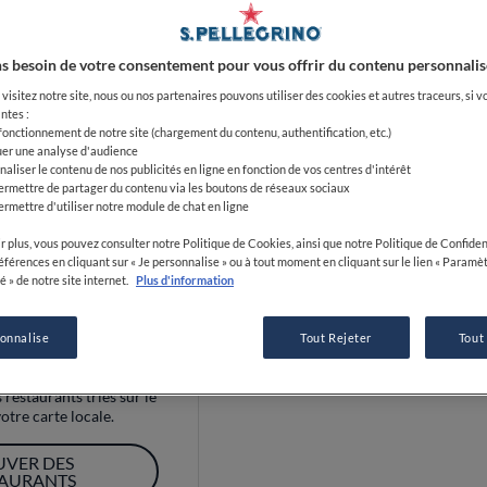
oid
France
s besoin de votre consentement pour vous offrir du contenu personnalis
visitez notre site, nous ou nos partenaires pouvons utiliser des cookies et autres traceurs, si v
ntes :
 fonctionnement de notre site (chargement du contenu, authentification, etc.)
uer une analyse d'audience
naliser le contenu de nos publicités en ligne en fonction de vos centres d'intérêt
ermettre de partager du contenu via les boutons de réseaux sociaux
AFFICHER PLUS
ermettre d'utiliser notre module de chat en ligne
r plus, vous pouvez consulter notre Politique de Cookies, ainsi que notre Politique de Confident
références en cliquant sur « Je personnalise » ou à tout moment en cliquant sur le lien « Paramè
é » de notre site internet.
Plus d'information
sonnalise
Tout Rejeter
Tout
rez la carte
restaurants triés sur le
otre carte locale.
UVER DES
TAURANTS