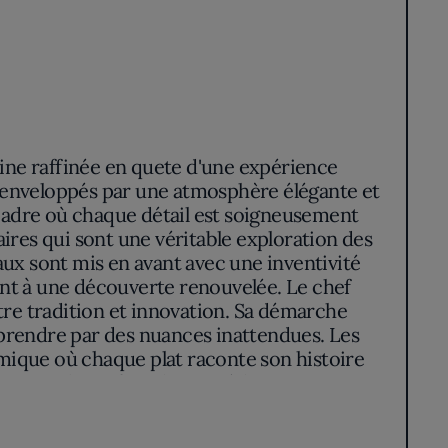
isine raffinée en quete d'une expérience
tôt enveloppés par une atmosphère élégante et
 cadre où chaque détail est soigneusement
naires qui sont une véritable exploration des
aux sont mis en avant avec une inventivité
ant à une découverte renouvelée. Le chef
re tradition et innovation. Sa démarche
rprendre par des nuances inattendues. Les
mique où chaque plat raconte son histoire
avant que le parfum des ingrédients ne vienne
umulte du dehors s'efface pour laisser place à
culinaire qui inspire durablement.