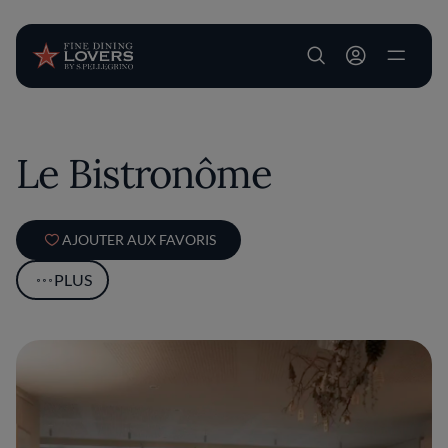
User account m
Aller au contenu principal
Le Bistronôme
AJOUTER AUX FAVORIS
PLUS