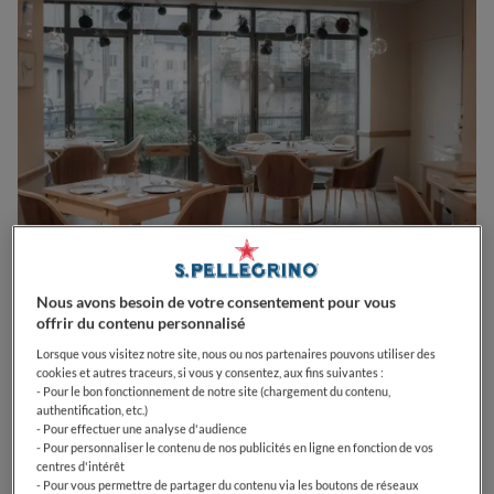
0
0
0
0
0
Nous avons besoin de votre consentement pour vous
offrir du contenu personnalisé
Lorsque vous visitez notre site, nous ou nos partenaires pouvons utiliser des
cookies et autres traceurs, si vous y consentez, aux fins suivantes :
62 Rue de Faramand
39600
Arbois
France
- Pour le bon fonctionnement de notre site (chargement du contenu,
authentification, etc.)
- Pour effectuer une analyse d'audience
CLOSED
Opens
Mardi,
12:15-13:30, 19:15-20:30
- Pour personnaliser le contenu de nos publicités en ligne en fonction de vos
VOIR HORAIRES D'OUVERTURE
centres d'intérêt
- Pour vous permettre de partager du contenu via les boutons de réseaux