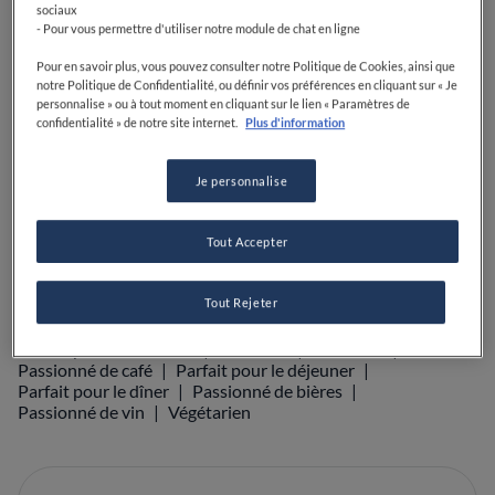
sociaux
- Pour vous permettre d'utiliser notre module de chat en ligne
VOIR SUR LA CARTE
+33 3 84 53 08 51
Pour en savoir plus, vous pouvez consulter notre Politique de Cookies, ainsi que
notre Politique de Confidentialité, ou définir vos préférences en cliquant sur « Je
personnalise » ou à tout moment en cliquant sur le lien « Paramètres de
VISIT WEBSITE
confidentialité » de notre site internet.
Plus d'information
Je personnalise
Food Awards
Guide Michelin
Guides gastronomiques
AFFICHER PLUS
Tout Accepter
Tout Rejeter
ÉQUIPEMENTS
Parfait pour les enfants
Cocktails
Bec sucré
Passionné de café
Parfait pour le déjeuner
Parfait pour le dîner
Passionné de bières
Passionné de vin
Végétarien