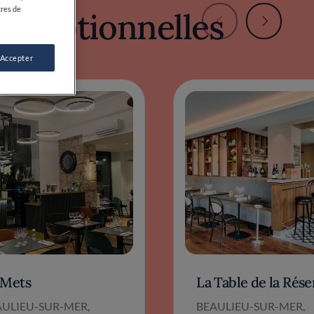
exceptionnelles
'Mets
La Table de la Rése
AULIEU-SUR-MER,
BEAULIEU-SUR-MER,