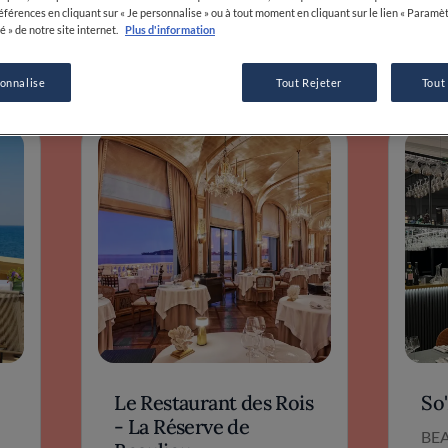
proches, des saveurs 
Le Restaurant des Rois
So
- La Réserve de
BE