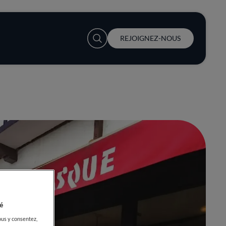
User account menu
REJOIGNEZ-NOUS
é
ous y consentez,