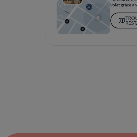
volet grâce à v
TRO
RES