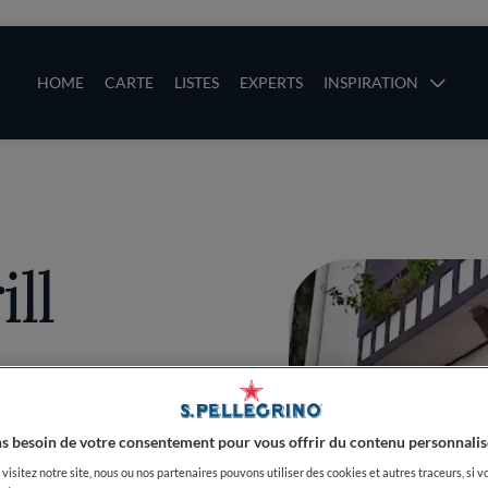
ces
Main navigation
HOME
CARTE
LISTES
EXPERTS
INSPIRATION
Aller au contenu principal
uces
ll
PLUS
s besoin de votre consentement pour vous offrir du contenu personnalis
visitez notre site, nous ou nos partenaires pouvons utiliser des cookies et autres traceurs, si v