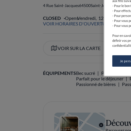
aux fins suiva
4 Rue Saint-Jacques
64500
Saint-Jean-de-Luz
Fran
- Pour le bon
- Pour effect
- Pour person
CLOSED
Opens
Vendredi,
12:00-15:00, 19
- Pour vous p
VOIR HORAIRES D'OUVERTURE
- Pour vous p
Pour en savoi
définir vos p
confidentialit
VOIR SUR LA CARTE
+33 
Je per
ÉQUIPEMENTS
Bec sucré
Passionné de c
Parfait pour le déjeuner
Passionné de bières
Pass
Découv
Parcourez nos 