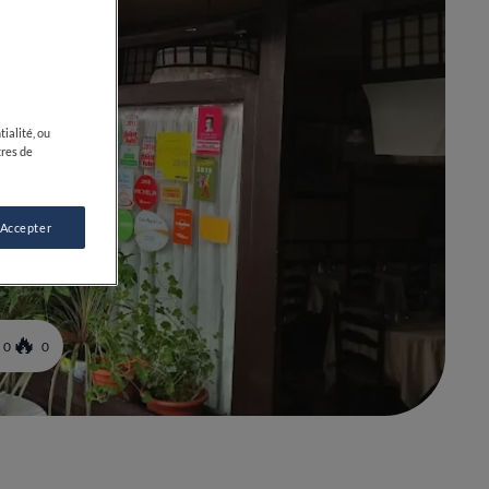
ialité, ou
tres de
 Accepter
0
0