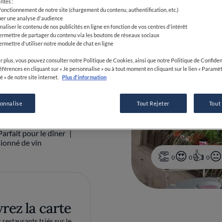
ntes :
ce
 fonctionnement de notre site (chargement du contenu, authentification, etc.)
uer une analyse d'audience
naliser le contenu de nos publicités en ligne en fonction de vos centres d'intérêt
:00-23:00
ermettre de partager du contenu via les boutons de réseaux sociaux
ermettre d'utiliser notre module de chat en ligne
r plus, vous pouvez consulter notre Politique de Cookies, ainsi que notre Politique de Confident
références en cliquant sur « Je personnalise » ou à tout moment en cliquant sur le lien « Paramè
é » de notre site internet.
Plus d'information
5 59 22 87 95
sonnalise
Tout Rejeter
Tout
afé
Parfait pour le dîner
ionné de vin
0
0
0
rez la carte
restaurants triés sur le