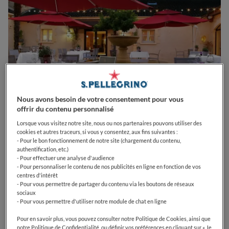
Nous avons besoin de votre consentement pour vous
offrir du contenu personnalisé
Lorsque vous visitez notre site, nous ou nos partenaires pouvons utiliser des
cookies et autres traceurs, si vous y consentez, aux fins suivantes :
0
0
0
0
0
- Pour le bon fonctionnement de notre site (chargement du contenu,
authentification, etc.)
- Pour effectuer une analyse d'audience
- Pour personnaliser le contenu de nos publicités en ligne en fonction de vos
centres d'intérêt
24250
La Roque-Gageac
France
- Pour vous permettre de partager du contenu via les boutons de réseaux
sociaux
- Pour vous permettre d'utiliser notre module de chat en ligne
CLOSED
Opens
Mardi,
12:15-13:15, 19:00-20:45
VOIR HORAIRES D'OUVERTURE
Pour en savoir plus, vous pouvez consulter notre Politique de Cookies, ainsi que
notre Politique de Confidentialité, ou définir vos préférences en cliquant sur « Je