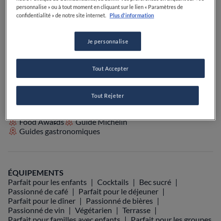
PRIX
personnalise » ou à tout moment en cliquant sur le lien « Paramètres de
confidentialité » de notre site internet.
Plus d'information
Je personnalise
VOIR SUR LA CARTE
+33 6 75 11 57 26
Tout Accepter
VISIT WEBSITE
Tout Rejeter
Food Awards
Guide Michelin
Guides gastronomiques
ÉQUIPEMENTS
Parfait pour les enfants
Cocktails
Bec sucré
Passionné de café
Parfait pour le déjeuner
Parfait pour le dîner
Passionné de bières
Passionné de vin
Végétarien
Terrasse
Parfait pour familles avec enfants
Parfait pour les groupes