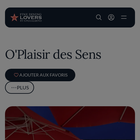
User account m
Aller au contenu principal
O'Plaisir des Sens
AJOUTER AUX FAVORIS
PLUS