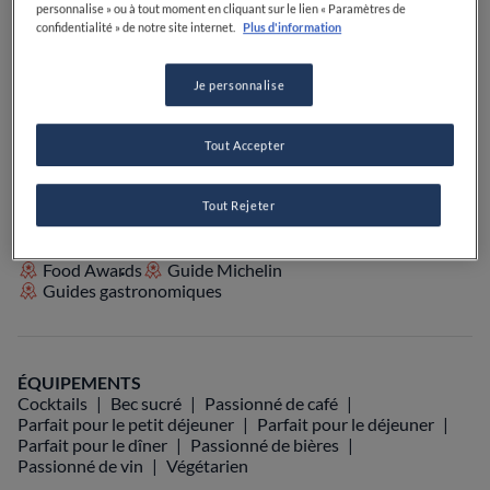
personnalise » ou à tout moment en cliquant sur le lien « Paramètres de
PRIX
confidentialité » de notre site internet.
Plus d'information
Je personnalise
VOIR SUR LA CARTE
+33 3 80 24 15 32
Tout Accepter
VISIT WEBSITE
Tout Rejeter
Food Awards
Guide Michelin
Guides gastronomiques
ÉQUIPEMENTS
Cocktails
Bec sucré
Passionné de café
Parfait pour le petit déjeuner
Parfait pour le déjeuner
Parfait pour le dîner
Passionné de bières
Passionné de vin
Végétarien