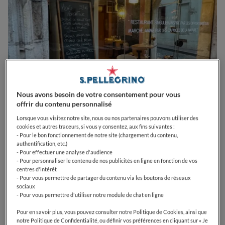
Nous avons besoin de votre consentement pour vous
offrir du contenu personnalisé
Lorsque vous visitez notre site, nous ou nos partenaires pouvons utiliser des
cookies et autres traceurs, si vous y consentez, aux fins suivantes :
- Pour le bon fonctionnement de notre site (chargement du contenu,
0
0
0
0
0
authentification, etc.)
- Pour effectuer une analyse d'audience
- Pour personnaliser le contenu de nos publicités en ligne en fonction de vos
centres d'intérêt
- Pour vous permettre de partager du contenu via les boutons de réseaux
1 Rue Rousseau Deslandes
21200
Beaune
France
sociaux
- Pour vous permettre d'utiliser notre module de chat en ligne
CLOSED
Opens
Jeudi,
12:00-14:00, 19:00-21:00
VOIR HORAIRES D'OUVERTURE
Pour en savoir plus, vous pouvez consulter notre Politique de Cookies, ainsi que
notre Politique de Confidentialité, ou définir vos préférences en cliquant sur « Je