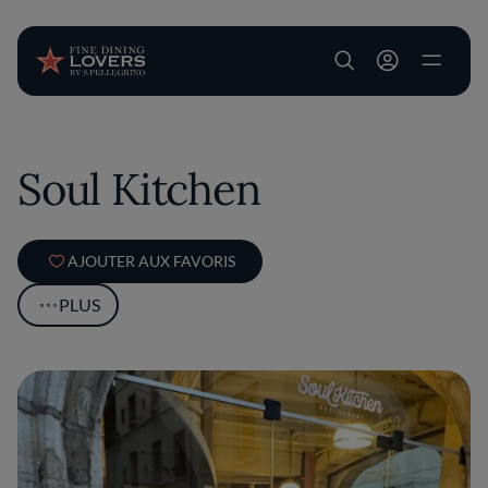
User account m
Aller au contenu principal
Soul Kitchen
AJOUTER AUX FAVORIS
PLUS