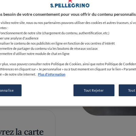
s besoin de votre consentement pour vous offrir du contenu personnalis
visitez notre site, nous ou nos partenaires pouvons utiliser des cookies et autres traceurs, si v
ntes :
 fonctionnement de notre site (chargement du contenu, authentification, etc.)
uer une analyse d'audience
naliser le contenu de nos publicités en ligne en fonction de vos centres d'intérêt
1 42 58 00 11
ermettre de partager du contenu via les boutons de réseaux sociaux
ermettre d'utiliser notre module de chat en ligne
r plus, vous pouvez consulter notre Politique de Cookies, ainsi que notre Politique de Confident
références en cliquant sur « Je personnalise » ou à tout moment en cliquant sur le lien « Paramè
é » de notre site internet.
Plus d'information
ionné de vin
sonnalise
Tout Rejeter
Tout
y
0
0
0
rez la carte