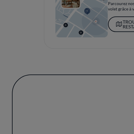
Parcourez nos 
volet grâce à v
TRO
RES