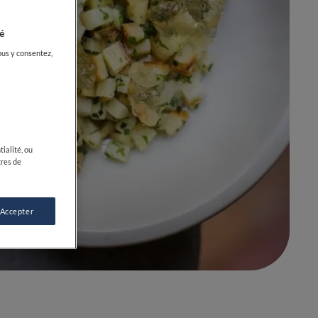
é
ous y consentez,
ialité, ou
tres de
 Accepter
0
0